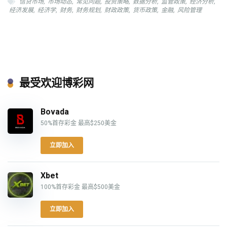
信贷市场
,
市场动态
,
常见问题
,
投资策略
,
数据分析
,
监管政策
,
经济分析
,
经济发展
,
经济学
,
财务
,
财务规划
,
财政政策
,
货币政策
,
金融
,
风险管理
最受欢迎博彩网
Bovada
50%首存彩金 最高$250美金
立即加入
Xbet
100%首存彩金 最高$500美金
立即加入