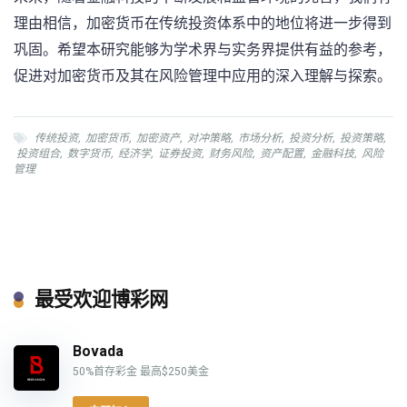
理由相信，加密货币在传统投资体系中的地位将进一步得到
巩固。希望本研究能够为学术界与实务界提供有益的参考，
促进对加密货币及其在风险管理中应用的深入理解与探索。
传统投资
,
加密货币
,
加密资产
,
对冲策略
,
市场分析
,
投资分析
,
投资策略
,
投资组合
,
数字货币
,
经济学
,
证券投资
,
财务风险
,
资产配置
,
金融科技
,
风险
管理
最受欢迎博彩网
Bovada
50%首存彩金 最高$250美金