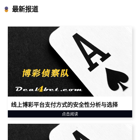
最新报道
线上博彩平台支付方式的安全性分析与选择
点击阅读