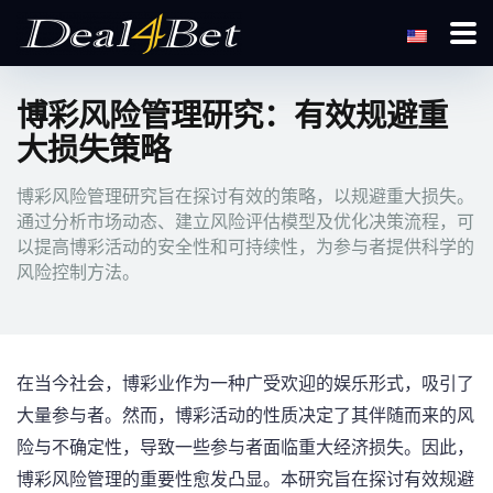
博彩风险管理研究：有效规避重
大损失策略
博彩风险管理研究旨在探讨有效的策略，以规避重大损失。
通过分析市场动态、建立风险评估模型及优化决策流程，可
以提高博彩活动的安全性和可持续性，为参与者提供科学的
风险控制方法。
在当今社会，博彩业作为一种广受欢迎的娱乐形式，吸引了
大量参与者。然而，博彩活动的性质决定了其伴随而来的风
险与不确定性，导致一些参与者面临重大经济损失。因此，
博彩风险管理的重要性愈发凸显。本研究旨在探讨有效规避