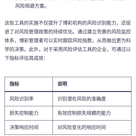
风险规避方案。
这些工具的实施不仅提升了博彩机构的风险识别能力，还促
进了对风险管理政策的持续优化。通过建立完善的风险监控
体系，博彩管理者可以实时跟踪风险指数，从而做出更为科
学的决策。此外，对于采用风险评估工具的企业，可通过以
下指标评估其成效：
指标
说明
风险识别率
识别潜在风险的准确度
损失控制能力
有效控制损失规模的能力
决策响应时间
对风险变化的响应时间