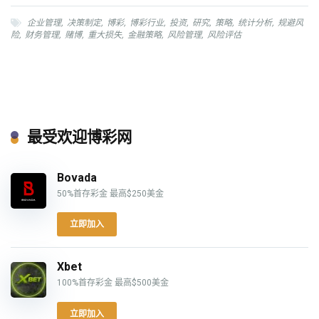
企业管理
,
决策制定
,
博彩
,
博彩行业
,
投资
,
研究
,
策略
,
统计分析
,
规避风
险
,
财务管理
,
赌博
,
重大损失
,
金融策略
,
风险管理
,
风险评估
最受欢迎博彩网
Bovada
50%首存彩金 最高$250美金
立即加入
Xbet
100%首存彩金 最高$500美金
立即加入