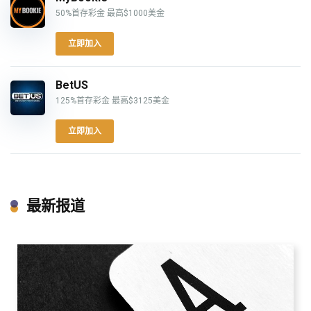
50%首存彩金 最高$1000美金
立即加入
BetUS
125%首存彩金 最高$3125美金
立即加入
最新报道