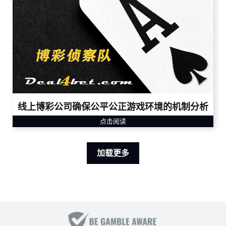
线上博彩公司确保公平公正游戏环境的机制分析
点击阅读
加载更多