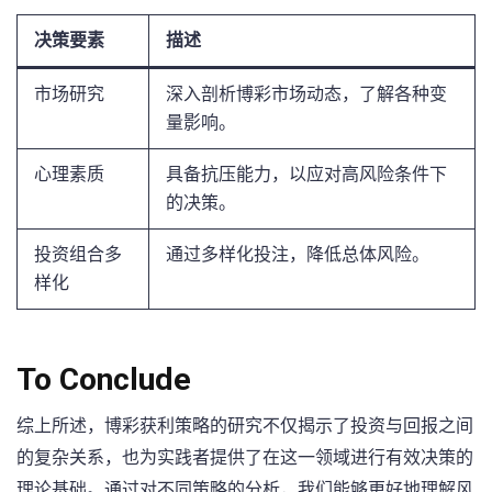
决策要素
描述
市场研究
深入剖析博彩市场动态，了解各种变
量影响。
心理素质
具备抗压能力，以应对高风险条件下
的决策。
投资组合多
通过多样化投注，降低总体风险。
样化
To Conclude
综上所述，博彩获利策略的研究不仅揭示了投资与回报之间
的复杂关系，也为实践者提供了在这一领域进行有效决策的
理论基础。通过对不同策略的分析，我们能够更好地理解风