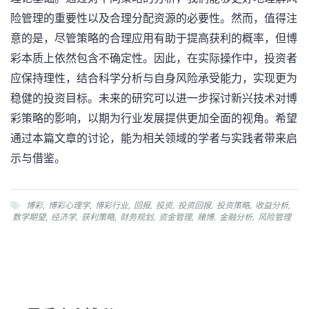
险管理的重要性以及合理分配资源的必要性。然而，值得注
意的是，尽管策略的合理应用有助于提高获利的概率，但博
彩本质上依然包含不确定性。因此，在实际操作中，投资者
应保持理性，结合科学分析与自身风险承受能力，实现更为
稳健的投资目标。未来的研究可以进一步探讨新兴技术对博
彩策略的影响，以期为行业发展提供更加全面的视角。希望
通过本篇文章的讨论，能为相关领域的学者与实践者带来启
示与借鉴。
博彩
,
博彩心理学
,
博彩行业
,
回报
,
投资
,
投资回报
,
投资策略
,
收益分析
,
数学期望
,
经济学
,
获利策略
,
财务规划
,
资金管理
,
赌博
,
金融分析
,
风险管理