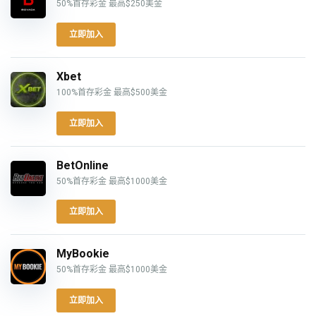
50%首存彩金 最高$250美金
立即加入
Xbet
100%首存彩金 最高$500美金
立即加入
BetOnline
50%首存彩金 最高$1000美金
立即加入
MyBookie
50%首存彩金 最高$1000美金
立即加入