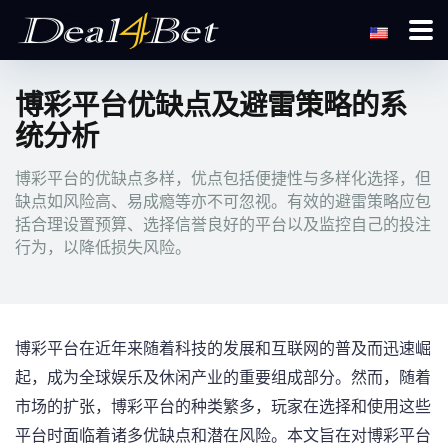
博彩平台优缺点及避雷策略的系
统分析
博彩平台的优缺点多样，优点包括便捷性与多样化选择，但
缺点如风险高、易成瘾等亦不可忽视。有效的避雷策略应包
括合理设置预算、选择信誉良好的平台以及监控自己的投注
行为，以降低损失风险。
博彩平台在近年来随着科技的发展和互联网的普及而迅速崛
起，成为全球娱乐及休闲产业的重要组成部分。然而，随着
市场的扩张，博彩平台的种类繁多，玩家在选择和使用这些
平台时面临着诸多优缺点和潜在风险。本文旨在对博彩平台