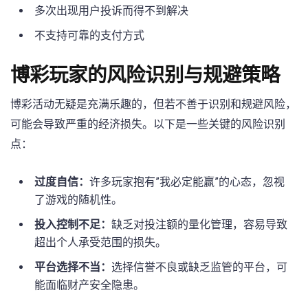
多次出现用户投诉而得不到解决
不支持可靠的支付方式
博彩玩家的风险识别与规避策略
博彩活动无疑是充满乐趣的，但若不善于识别和规避风险，
可能会导致严重的经济损失。以下是一些关键的风险识别
点：
过度自信：
许多玩家抱有”我必定能赢”的心态，忽视
了游戏的随机性。
投入控制不足：
缺乏对投注额的量化管理，容易导致
超出个人承受范围的损失。
平台选择不当：
选择信誉不良或缺乏监管的平台，可
能面临财产安全隐患。