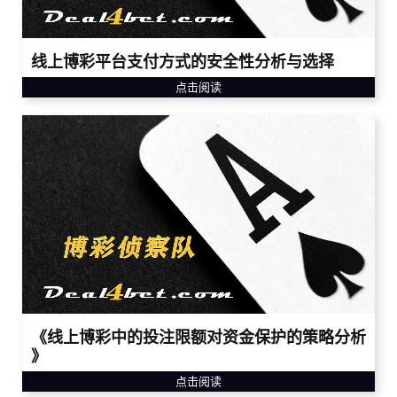
线上博彩平台支付方式的安全性分析与选择
点击阅读
《线上博彩中的投注限额对资金保护的策略分析
》
点击阅读