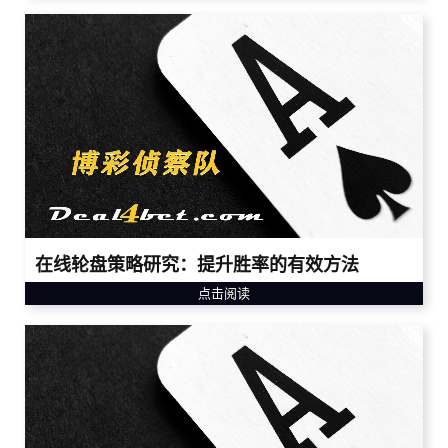
在线轮盘策略研究：提升胜率的有效方法
点击阅读