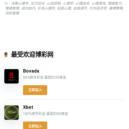
决策心理学
,
压力应对
,
心态控制
,
心理学
,
心理战术
,
心理游戏
,
情绪智力
,
情绪管理
,
成功技巧
,
扑克心理学
,
玩家心理
,
自我调节
,
行为经济学
,
赌博策略
,
风险管理
最受欢迎博彩网
Bovada
50%首存彩金 最高$250美金
立即加入
Xbet
100%首存彩金 最高$500美金
立即加入