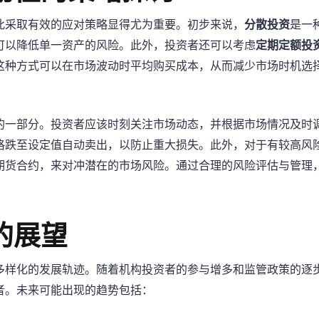
此采取有效的应对策略显得尤为重要。初步来说，
分散投资
是一
可以降低单一资产的风险。此外，投资者还可以考虑
定期定额投
这种方式可以在市场波动时平均购买成本，从而减少市场时机选
的一部分。投资者应该时刻关注市场动态，并根据市场情况及时
格跌至设定值自动卖出，以防止重大损失。此外，对于有较高风
期货合约，来对冲潜在的市场风险。通过合理的风险评估与管理
的展望
多样化的发展轨迹。随着机构投资者的参与增多和监管政策的逐
者。未来可能出现的趋势包括：