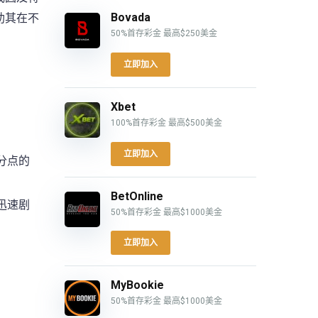
Bovada
助其在不
50%首存彩金 最高$250美金
立即加入
Xbet
100%首存彩金 最高$500美金
立即加入
分点的
BetOnline
迅速剧
50%首存彩金 最高$1000美金
立即加入
MyBookie
50%首存彩金 最高$1000美金