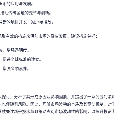
货币的应用与发展。
一步推动传统金融的变革与创新。
导新的项目开发，减少碳排放。
采取有效的措施来保障市场的健康发展。建议措施包括：
位，增强透明度。
，促进全球标准的建立。
，增强金融素养。
入探讨，分析了其形成原因及影响因素，并提出了一系列应对策
时也伴随着风险。因此，理解市场波动的本质及其驱动机制，对
继续关注新兴技术与政策动态对市场波动性的影响，以提升投资