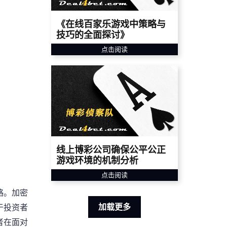
《在线百家乐游戏中策略与
技巧的全面探讨》
点击阅读
线上博彩公司确保公平公正
游戏环境的机制分析
点击阅读
略。加密
加载更多
于投资者
者在面对