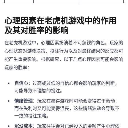
心理因素在老虎机游戏中的作用
及其对胜率的影响
在老虎机游戏中，心理因素扮演着不可忽视的角色。玩家的
心理状态对游戏决策、投注行为以及对最终结果的反应都可
能产生重要影响。根据研究，以下几点心理因素可能会影响
玩家的胜率：
自信心：
过高或过低的自信心都会影响玩家的判断，
可能导致不理智的投注。
情绪管理：
玩家在赢得游戏时可能会变得过于激动，
而在失利时又可能变得沮丧，这些情绪波动会导致不
一致的投注策略。
沉没成本：
玩家往往会对已经投入的金额产生心理依