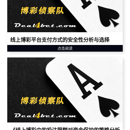
线上博彩平台支付方式的安全性分析与选择
点击阅读