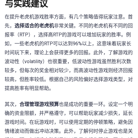
与实践建议
在提升老虎机游戏胜率方面，有几个策略值得玩家注意。首
先，
选择适合的老虎机
非常关键。不同的老虎机有不同的回
报率（RTP），选择高RTP的游戏可以增加玩家的胜率。例
如，一些老虎机的RTP可以达到96%以上，这意味着玩家长
时间玩下来，理论上会获得更多的回报。此外，了解游戏的
波动性（volatility）也很重要，低波动性游戏虽然胜利次数
较多，但每次的奖金相对较少，而高波动性游戏则经济回报
较高，但胜率较低。根据自己的风险偏好选择游戏类型，对
提高胜率有明显帮助。
其次，
合理管理游戏预算
也是成功的重要一环。设定一个明
确的资金限额，并严格遵守，可以帮助玩家减少损失，延长
游戏时间。在玩游戏时，可以使用定期的停顿策略，避免因
情绪波动而做出冲动决策。此外，了解何时停止游戏也是关