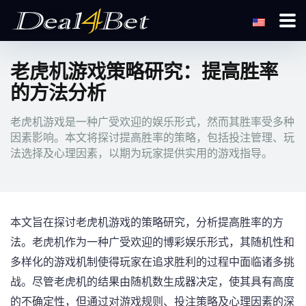
老虎机游戏策略研究：提高胜率
的方法分析
老虎机游戏是一种广受欢迎的娱乐形式，然而其胜率受多种
因素影响。本文将探讨提高胜率的策略，包括投注管理、玩
法选择及心理因素，以期为玩家提供实用的游戏指导。
本文旨在探讨老虎机游戏的策略研究，分析提高胜率的方
法。老虎机作为一种广受欢迎的博彩娱乐形式，其随机性和
多样化的游戏机制使得玩家在追求胜利的过程中面临诸多挑
战。尽管老虎机的结果由随机数生成器决定，使其具有高度
的不确定性，但通过对游戏规则、投注策略及心理因素的深