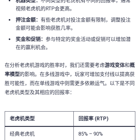
机器类型：
不同类型的老虎机有不同的回报率，通常
视频老虎机的RTP会更高。
押注金额：
有些老虎机对投注金额有限制，调整投注
金额可能会影响获胜几率。
奖金和促销：
参与特定的奖金活动或促销可以增加潜
在的赢利机会。
在分析老虎机游戏的胜率时，我们还需要考虑
游戏变体
和
概
率模型
的影响。在多线游戏中，玩家可增加支付线以提高获
胜可能性，而在单线游戏中则需更多依赖运气。以下是不同
老虎机类型及其相应的回报率：
老虎机类型
回报率 (RTP)
经典老虎机
85%‍ – 90%