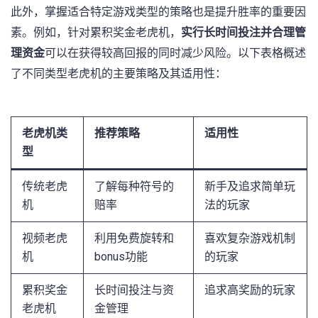
此外，掌握适合特定游戏类型的策略也是提升胜率的重要因
素。例如，针对累积奖金老虎机，
实行长时间投注并合理管
理资金
可以在获得较高回报的同时减少风险。以下表格概述
了不同类型老虎机的主要策略及其适用性：
老虎机类
推荐策略
适用性
型
传统老虎
了解每种符号的
新手及追求简单玩
机
赔率
法的玩家
视频老虎
利用免费旋转和
喜欢复杂游戏机制
机
bonus功能
的玩家
累积奖金
长时间投注与资
追求高奖励的玩家
老虎机
金管理