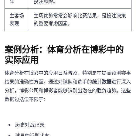
阵
投注风险。
主客场
主场优势常常会影响比赛结果，是投注决策
表现
的重要考虑因素。
案例分析：体育分析在博彩中的
实际应用
体育分析在博彩中的应用日益普及，特别是在提高预测赛事
结果的准确性方面。通过对球队和选手的
统计数据
进行深入
分析，博彩公司和博彩者能够识别出潜在的胜负趋势。这些
数据包括但不限于：
‌ ​
历史对战记录
球员的近期状态