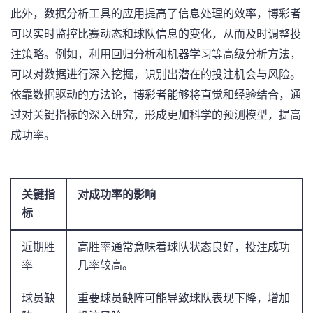
此外，数据分析工具的应用提高了信息处理的效率，博彩者
可以实时监控比赛动态和球队信息的变化，从而及时调整投
注策略。例如，利用回归分析和机器学习等高级分析方法，
可以对数据进行深入挖掘，识别出潜在的投注机会与风险。
依靠数据驱动的方法论，博彩者能够将直觉和经验结合，通
过对关键指标的深入研究，形成更加科学的预测模型，提高
成功率。
关键指
对成功率的影响
标
近期胜
高胜率通常意味着球队状态良好，投注成功
率
几率较高。
球员缺
重要球员缺阵可能导致球队表现下降，增加