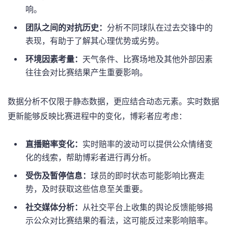
响。
团队之间的对抗历史：
分析不同球队在过去交锋中的
表现，有助于了解其心理优势或劣势。
环境因素考量：
天气条件、比赛场地及其他外部因素
往往会对比赛结果产生重要影响。
数据分析不仅限于静态数据，更应结合动态元素。实时数据
更新能够反映比赛进程中的变化，博彩者应考虑：
直播赔率变化：
实时赔率的波动可以提供公众情绪变
化的线索，帮助博彩者进行再分析。
受伤及暂停信息：
球员的即时状态可能影响比赛走
势，及时获取这些信息至关重要。
社交媒体分析：
从社交平台上收集的舆论反馈能够揭
示公众对比赛结果的看法，这可能反过来影响赔率。