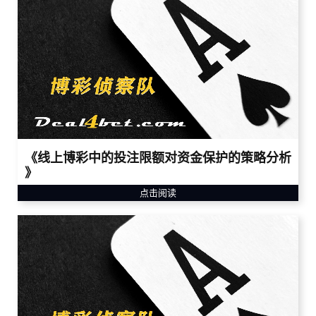
《线上博彩中的投注限额对资金保护的策略分析
》
点击阅读