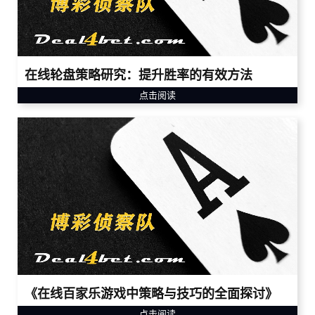
在线轮盘策略研究：提升胜率的有效方法
点击阅读
《在线百家乐游戏中策略与技巧的全面探讨》
点击阅读