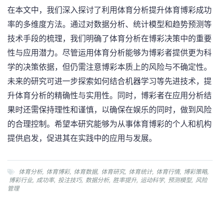
在本文中，我们深入探讨了利用体育分析提升体育博彩成功
率的多维度方法。通过对数据分析、统计模型和趋势预测等
技术手段的梳理，我们明确了体育分析在博彩决策中的重要
性与应用潜力。尽管运用体育分析能够为博彩者提供更为科
学的决策依据，但仍需注意博彩本质上的风险与不确定性。
未来的研究可进一步探索如何结合机器学习等先进技术，提
升体育分析的精确性与实用性。同时，博彩者在应用分析结
果时还需保持理性和谨慎，以确保在娱乐的同时，做到风险
的合理控制。希望本研究能够为从事体育博彩的个人和机构
提供启发，促进其在实践中的应用与发展。
体育分析
,
体育博彩
,
体育数据
,
体育研究
,
体育统计
,
体育行情
,
博彩策略
,
博彩行业
,
成功率
,
投注技巧
,
数据分析
,
胜率提升
,
运动科学
,
预测模型
,
风险
管理