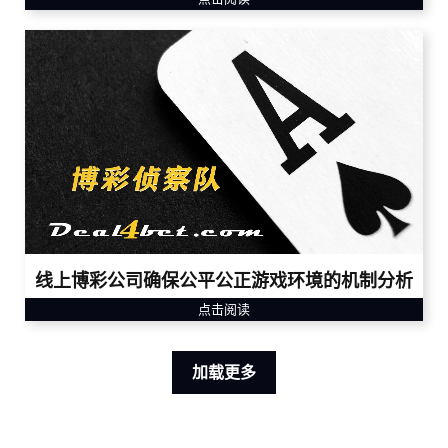
线上博彩公司确保公平公正游戏环境的机制分析
点击阅读
加载更多