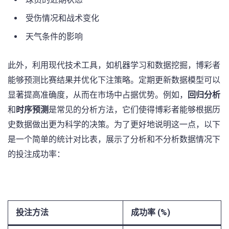
受伤情况和战术变化
天气条件的影响
此外，利用现代技术工具，如机器学习和数据挖掘，博彩者
能够预测比赛结果并优化下注策略。定期更新数据模型可以
显著提高准确度，从而在市场中占据优势。例如，
回归分析
和
时序预测
是常见的分析方法，它们使得博彩者能够根据历
史数据做出更为科学的决策。为了更好地说明这一点，以下
是一个简单的统计对比表，展示了分析和不分析数据情况下
的投注成功率：
投注方法
成功率 (%)