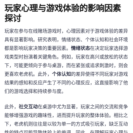
玩家心理与游戏体验的影响因素
探讨
玩家在参与在线赌场游戏时，心理因素对于游戏体验的差异
具有显著影响。研究表明，情绪状态、个体认知和社会环境
都是影响玩家决策的重要因素。
情绪状态
在决定玩家选择游
戏类型时扮演着关键角色。例如，玩家在高兴或放松的状态
下，可能更倾向于参与桌游，而在紧张或追求刺激时，则会
更喜欢老虎机。此外，
个体认知
的差异使得不同玩家对游戏
结果的感知和反应产生了不同的心理反应，这直接影响了他
们的游戏选择和持续参与度。
此外，
社交互动
在桌游中尤为显著，玩家之间的交流和竞争
能够增强游戏的趣味性，进而提升玩家的整体体验。相比之
下，老虎机则往往是以较为单一的方式吸引玩家，缺乏互动
性的特点可能导致体验上的单调。因此，在理解玩家心理与