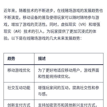
近年来，随着技术的不断进步，在线赌场游戏的发展趋势也
不断演变。移动设备的普及使得玩家可以随时随地参与游
戏，增加了游戏的灵活性。同时，虚拟现实（VR）和增强
现实（AR）技术的引入，为玩家提供了更加沉浸式的体
验。以下是在线赌场游戏的几大未来发展趋势：
趋势
描述
移动游戏优化
为了更好地适应移动用户，游戏界面
和性能将持续优化。
社交互动功能
增强玩家间的互动，提高社交性和参
与感。
创新支付方式
支持加密货币和其他新兴支付方式，