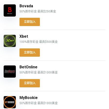
Bovada
50%首存彩金 最高$250美金
立即加入
Xbet
100%首存彩金 最高$500美金
立即加入
BetOnline
50%首存彩金 最高$1000美金
立即加入
MyBookie
50%首存彩金 最高$1000美金