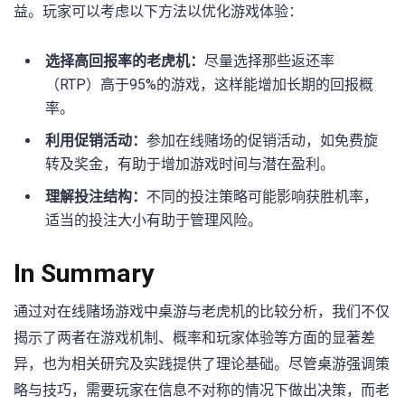
益。玩家可以考虑以下方法以优化游戏体验：
选择高回报率的老虎机：
尽量选择那些返还率
（RTP）高于95%的游戏，这样能增加长期的回报概
率。
利用促销活动：
参加在线赌场的促销活动，如免费旋
转及奖金，有助于增加游戏时间与潜在盈利。
理解投注结构：
不同的投注策略可能影响获胜机率，
适当的投注大小有助于管理风险。
In Summary
通过对在线赌场游戏中桌游与老虎机的比较分析，我们不仅
揭示了两者在游戏机制、概率和玩家体验等方面的显著差
异，也为相关研究及实践提供了理论基础。尽管桌游强调策
略与技巧，需要玩家在信息不对称的情况下做出决策，而老