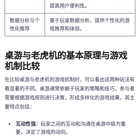
提高用户便利性。
数据分析与个
基于玩家数据分析，提供个性化的游
性化推荐
戏推荐和体验。
桌游与老虎机的基本原理与游戏
机制比较
在比较桌游与老虎机的游戏机制时，可以看出这两种玩法有
着显著的不同。桌游通常依赖于玩家的策略和技巧，参与者
需要根据游戏规则进行决策，形成多样化的游戏结果。其主
要特点包括：
互动性强：
玩家之间的互动和沟通在桌游中极为重
要，决定了游戏的动向。