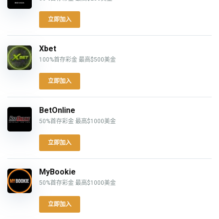
立即加入
Xbet
100%首存彩金 最高$500美金
立即加入
BetOnline
50%首存彩金 最高$1000美金
立即加入
MyBookie
50%首存彩金 最高$1000美金
立即加入