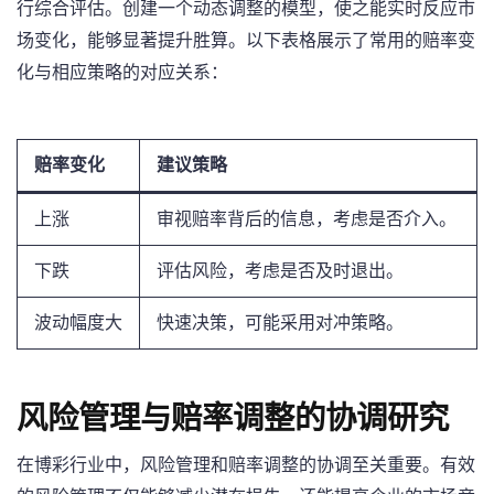
行综合评估。创建一个动态调整的模型，使之能实时反应市
场变化，能够显著提升胜算。以下表格展示了常用的赔率变
化与相应策略的对应关系：
赔率变化
建议策略
上涨
审视赔率背后的信息，考虑是否介入。
下跌
评估风险，考虑是否及时退出。
波动幅度大
快速决策，可能采用对冲策略。
风险管理与赔率调整的协调研究
在博彩行业中，风险管理和赔率调整的协调至关重要。有效