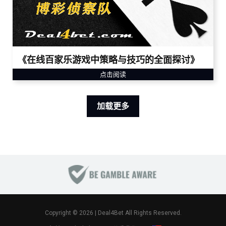
《在线百家乐游戏中策略与技巧的全面探讨》
点击阅读
加载更多
Copyright © 2026 |
Deal4Bet
All Rights Reserved.