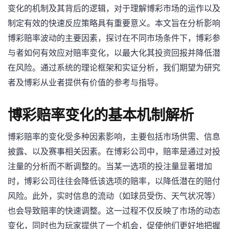
变化的机制及其背后的逻辑，对于理解博彩市场的运作以及
制定有效的快速反应策略具有重要意义。本文旨在分析影响
博彩赔率波动的主要因素，探讨在不同市场条件下，博彩参
与者如何有效应对赔率变化，以最大化其投资回报并降低潜
在风险。通过系统的理论框架和实证分析，我们期望为研究
者及博彩从业者提供有价值的参考与指导。
博彩赔率变化的基本机制解析
博彩赔率的变化受多种因素影响，主要包括市场供需、信息
披露、以及赛事相关因素。在博彩公司中，赔率是通过对投
注量的分析而不断调整的。当某一选项的投注量显著增加
时，博彩公司往往会降低该选项的赔率，以降低潜在的赔付
风险。此外，实时信息的流动（如球员受伤、天气状况等）
也会导致赔率的快速调整。这一过程不仅反映了市场的动态
变化，同时也为玩家提供了一个机会，促使他们更好地把握