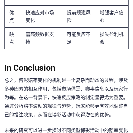
优
快速应对市场
提前规避风
增强客户信
点
变化
险
心
缺
需高频数据支
可能反应不
损失盈利机
点
持
足
会
In Conclusion
总之，博彩赔率变化的机制是一个复杂而动态的过程，涉及
多种因素的相互作用，包括市场供需、赛事信息以及玩家行
为等。在这一背景下，快速反应策略的制定显得尤为重要。
通过分析赔率波动的规律与趋势，玩家能够更有效地调整自
己的投注决策，从而在博彩活动中获得潜在的优势。
未来的研究可以进一步探讨不同类型博彩活动中的赔率变化