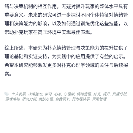
绪与决策机制的相互作用，无疑对提升玩家的整体水平具有
重要意义。未来的研究可进一步探讨不同个体特征对情绪管
理和决策能力的影响，以及如何通过训练优化这些技能，以
帮助扑克玩家在高压环境中实现最佳表现。
综上所述，本研究为扑克情绪管理与决策能力的提升提供了
理论基础和实证支持，为实践中的应用提供了有益的启示。
希望本研究能够激发更多对扑克心理学领域的关注与后续探
索。
个人发展
,
决策能力
,
学习
,
心态
,
心理学
,
情绪管理
,
扑克
,
提升
,
数据分析
,
游戏策略
,
研究分析
,
竞技心理
,
自我调节
,
行为经济学
,
风险管理