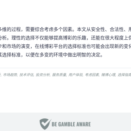
多维的过程，需要综合考虑多个因素。本文从安全性、合法性、
分析。理性的选择不仅能够提高博彩的乐趣，还能在很大程度上
步和市场的演变，在线博彩平台的选择标准也可能会出现新的变
其选择标准，以便在多变的环境中做出明智的决定。
析
,
市场趋势
,
技术评估
,
投资分析
,
服务质量
,
用户体验
,
考虑因素
,
赌博心理
,
选择指