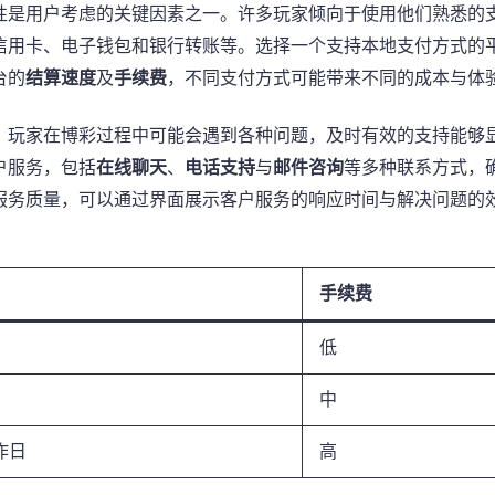
性是用户考虑的关键因素之一。许多玩家倾向于使用他们熟悉的
信用卡、电子钱包和银行转账等。选择一个支持本地支付方式的
台的
结算速度
及
手续费
，不同支付方式可能带来不同的成本与体
。玩家在博彩过程中可能会遇到各种问题，及时有效的支持能够
户服务，包括
在线聊天
、
电话支持
与
邮件咨询
等多种联系方式，
服务质量，可以通过界面展示客户服务的响应时间与解决问题的
手续费
低
中
作日
高