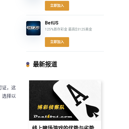
立即加入
BetUS
125%首存彩金 最高$3125美金
立即加入
最新报道
可证，这
，选择以
线上赌场游戏的优势与劣势