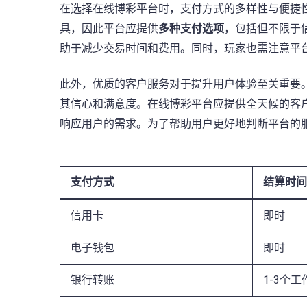
在选择在线博彩平台时，支付方式的多样性与便捷
具，因此平台应提供
多种支付选项
，包括但不限于
助于减少交易时间和费用。同时，玩家也需注意平
此外，优质的客户服务对于提升用户体验至关重要
其信心和满意度。在线博彩平台应提供全天候的客
响应用户的需求。为了帮助用户更好地判断平台的
支付方式
结算时间
信用卡
即时
电子钱包
即时
银行转账
1-3个工