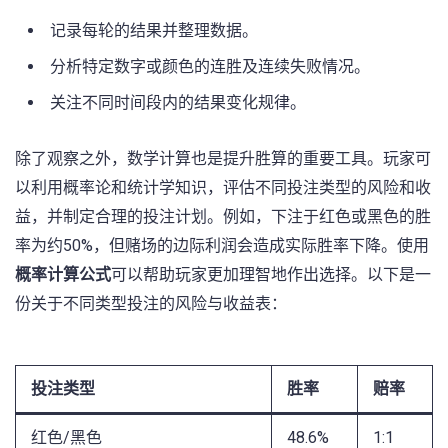
记录每轮的结果并整理数据。
分析特定数字或颜色的连胜及连续失败情况。
关注不同时间段内的结果变化规律。
除了观察之外，数学计算也是提升胜算的重要工具。玩家可
以利用概率论和统计学知识，评估不同投注类型的风险和收
益，并制定合理的投注计划。例如，下注于红色或黑色的胜
率为约50%，但赌场的边际利润会造成实际胜率下降。使用
概率计算公式
可以帮助玩家更加理智地作出选择。以下是一
份关于不同类型投注的风险与收益表：
投注类型
胜率
赔率
红色/黑色
48.6%
1:1