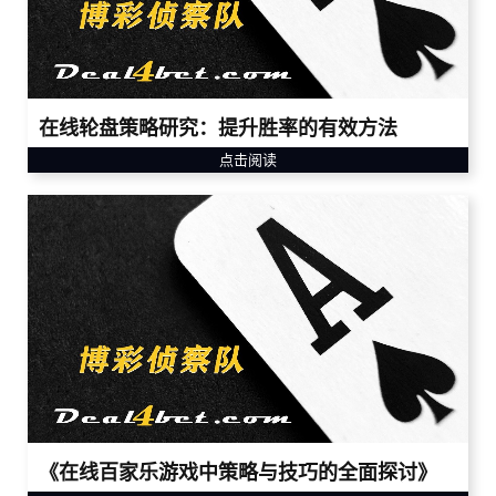
在线轮盘策略研究：提升胜率的有效方法
点击阅读
《在线百家乐游戏中策略与技巧的全面探讨》