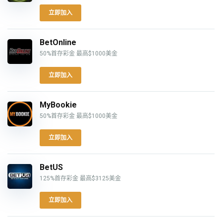
立即加入
BetOnline
50%首存彩金 最高$1000美金
立即加入
MyBookie
50%首存彩金 最高$1000美金
立即加入
BetUS
125%首存彩金 最高$3125美金
立即加入