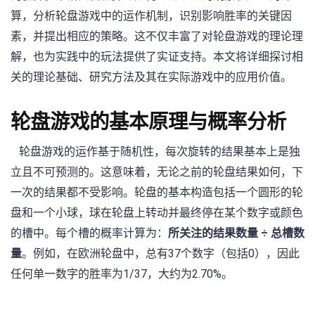
算，分析轮盘游戏中的运作机制，识别影响胜率的关键因
素，并提出相应的策略。这不仅丰富了对轮盘游戏的理论理
解，也为实践中的玩法提供了实证支持。本文将详细探讨相
关的理论基础、研究方法及其在实际游戏中的应用价值。
轮盘游戏的基本原理与概率分析
⁤ ‌ ‌ 轮盘游戏的运作基于随机性，每次旋转的结果基本上是独
立且不可预测的。这意味着，无论之前的轮盘结果如何，下
一次的结果都不受影响。轮盘的基本构造包括一个圆形的轮
盘和一个小球，球在轮盘上转动并最终停在某个数字或颜色
的槽中。每个槽的概率计算为：
所关注的结果数量​ ÷ 总槽数
量
。例如，在欧洲轮盘中，总有37个数字（包括0），因此
任何单一数字的胜率为1/37，大约为2.70%。