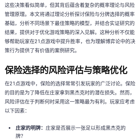
这些决策看似简单，但其背后蕴含着复杂的概率理论与风险
管理原理。本文将通过理论分析探讨保险与分牌选择的概率
基础，分析不同场景下最佳策略的模型，并结合实证研究的
结果，提供对于优化游戏策略的深入见解。这种分析不仅能
够帮助玩家在21点游戏中提升胜率，也为理解博弈论中的决
策行为提供了有价值的案例研究。
保险选择的风险评估与策略优化
在21点游戏中，保险的选择常常引发玩家的广泛讨论。保险
的目的是为了降低在庄家拿到黑杰克时的潜在损失。然而，
风险评估在于判断何时采用这一策略最为有利。玩家应考虑
以下因素：
庄家的明牌：
庄家是否展示一张足以形成黑杰克的
牌？