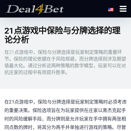
21点游戏中保险与分牌选择的理
论分析
在21点游戏中，保险与分牌选择是玩家制定策略的重要环
节。保险的理论依据在于风险规避，而分牌选择则涉及期望
值最大化。通过分析这两种策略的数学模型，玩家可以在对
抗庄家的过程中有效提升胜率。
在21点游戏中，保险与分牌选择是玩家制定策略时必须考虑
的重要决策。保险选项旨在为玩家提供在庄家以黑杰克起手
时的风险缓解手段，而分牌则是允许玩家在手中拥有两张相
同点数的牌时，将其分为两手并单独进行游戏的策略。尽管