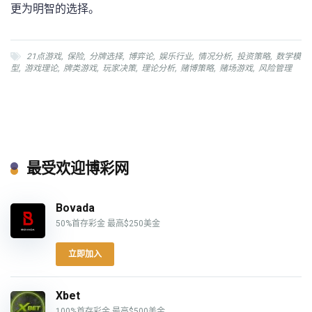
更为明智的选择。
21点游戏
,
保险
,
分牌选择
,
博弈论
,
娱乐行业
,
情况分析
,
投资策略
,
数学模
型
,
游戏理论
,
牌类游戏
,
玩家决策
,
理论分析
,
赌博策略
,
赌场游戏
,
风险管理
最受欢迎博彩网
Bovada
50%首存彩金 最高$250美金
立即加入
Xbet
100%首存彩金 最高$500美金