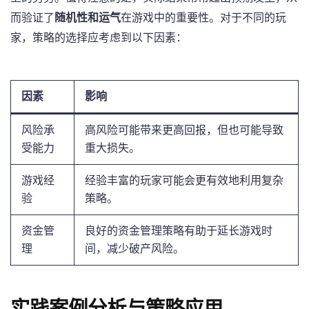
而验证了
随机性和运气
在游戏中的重要性。对于不同的玩
家，策略的选择应考虑到以下因素：
因素
影响
风险承
高风险可能带来更高回报，但也可能导致
受能力
重大损失。
游戏经
经验丰富的玩家可能会更有效地利用复杂
验
策略。
资金管
良好的资金管理策略有助于延长游戏时
理
间，减少破产风险。
实践案例分析与策略应用