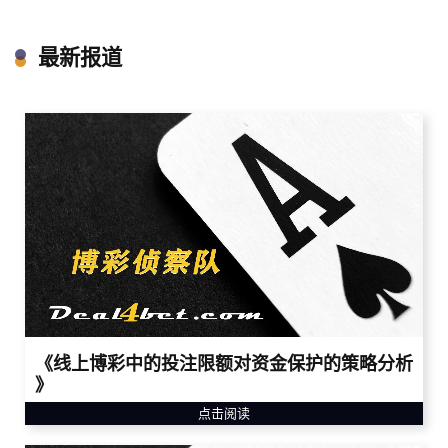
最新报道
《线上博彩中的投注限额对资金保护的策略分析
》
点击阅读