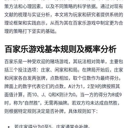
策方法和心理因素，以及不同策略的科学依据。通过对现有
文献的梳理与实证分析，本文将为玩家和研究者提供系统的
理论框架和实践启示，从而为其在百家乐游戏中制定更为合
理的策略打下坚实的基础。
百家乐游戏基本规则及概率分析
百家乐是一种受欢迎的赌场游戏，其玩法相对简单，主要包
括三个投注选项：庄家、闲家和和局。在牌局开始后，庄家
和闲家各自发两张牌，点数相加，取个位数作为最终得分。
牌面上的数字代表它们的点数，A计为1，2至9的牌按照其
面值计算，而10、J、Q和K则计为0。当一方的得分为8或9
时，称为”自然胜”，无需再抽牌。若双方均未达成自然胜，
则根据特定规则决定是否补牌，具体规则如下：
若庄家得分为0至5，庄家通常会补牌。