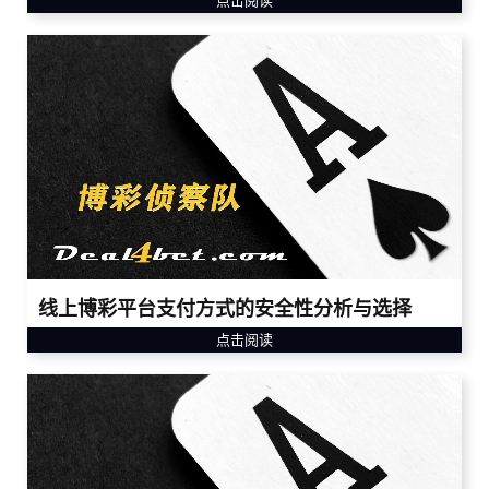
点击阅读
线上博彩平台支付方式的安全性分析与选择
点击阅读