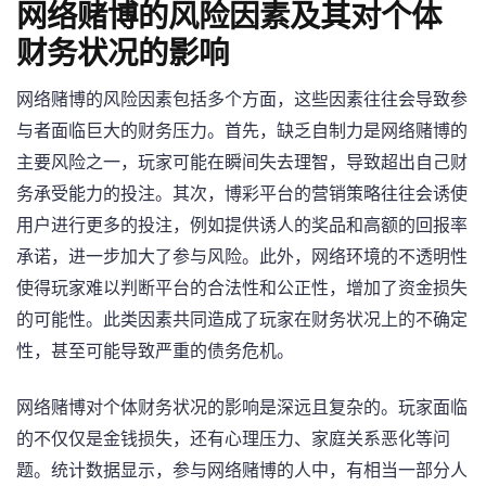
网络赌博的风险因素及其对个体
财务状况的影响
网络赌博的风险因素包括多个方面，这些因素往往会导致参
与者面临巨大的财务压力。首先，缺乏自制力是网络赌博的
主要风险之一，玩家可能在瞬间失去理智，导致超出自己财
务承受能力的投注。其次，博彩平台的营销策略往往会诱使
用户进行更多的投注，例如提供诱人的奖品和高额的回报率
承诺，进一步加大了参与风险。此外，网络环境的不透明性
使得玩家难以判断平台的合法性和公正性，增加了资金损失
的可能性。此类因素共同造成了玩家在财务状况上的不确定
性，甚至可能导致严重的债务危机。
网络赌博对个体财务状况的影响是深远且复杂的。玩家面临
的不仅仅是金钱损失，还有心理压力、家庭关系恶化等问
题。统计数据显示，参与网络赌博的人中，有相当一部分人