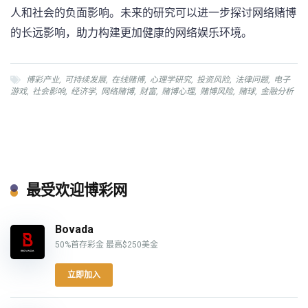
人和社会的负面影响。未来的研究可以进一步探讨网络赌博
的长远影响，助力构建更加健康的网络娱乐环境。
博彩产业
,
可持续发展
,
在线赌博
,
心理学研究
,
投资风险
,
法律问题
,
电子
游戏
,
社会影响
,
经济学
,
网络赌博
,
财富
,
赌博心理
,
赌博风险
,
赌球
,
金融分析
最受欢迎博彩网
Bovada
50%首存彩金 最高$250美金
立即加入