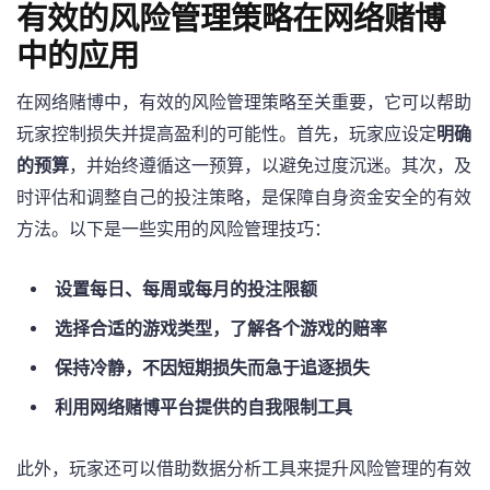
有效的风险管理策略在网络赌博
中的应用
在网络赌博中，有效的风险管理策略至关重要，它可以帮助
玩家控制损失并提高盈利的可能性。首先，玩家应设定
明确
的预算
，并始终遵循这一预算，以避免过度沉迷。其次，及
时评估和调整自己的投注策略，是保障自身资金安全的有效
方法。以下是一些实用的风险管理技巧：
设置每日、每周或每月的投注限额
选择合适的游戏类型，了解各个游戏的赔率
保持冷静，不因短期损失而急于追逐损失
利用网络赌博平台提供的自我限制工具
此外，玩家还可以借助数据分析工具来提升风险管理的有效