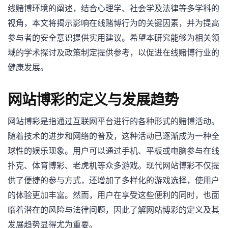
线赌博环境的阐述，结合心理学、社会学及法律等多学科的
视角，本文将揭示影响在线赌博行为的关键因素，并为提高
参与者的安全意识提供实用建议。希望本研究能够为相关领
域的学术探讨及政策制定提供参考，以促进在线赌博行业的
健康发展。
网站博彩的定义与发展趋势
网站博彩是指通过互联网平台进行的各种形式的赌博活动。
随着技术的进步和网络的普及，这种活动已逐渐成为一种全
球性的娱乐现象。用户可以通过手机、平板或电脑参与在线
扑克、体育博彩、老虎机等众多游戏。现代网站博彩不仅提
供了便捷的参与方式，还增加了多样化的游戏选择，使用户
的体验更加丰富。然而，用户在享受这些便利的同时，也面
临着潜在的风险与法律问题，因此了解网站博彩的定义及其
发展趋势显得尤为重要。