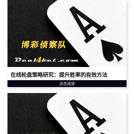
在线轮盘策略研究：提升胜率的有效方法
点击阅读