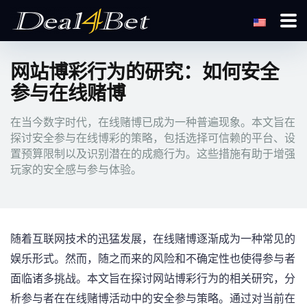
网站博彩行为的研究：如何安全
参与在线赌博
在当今数字时代，在线赌博已成为一种普遍现象。本文旨在
探讨安全参与在线博彩的策略，包括选择可信赖的平台、设
置预算限制以及识别潜在的成瘾行为。这些措施有助于增强
玩家的安全感与参与体验。
随着互联网技术的迅猛发展，在线赌博逐渐成为一种常见的
娱乐形式。然而，随之而来的风险和不确定性也使得参与者
面临诸多挑战。本文旨在探讨网站博彩行为的相关研究，分
析参与者在在线赌博活动中的安全参与策略。通过对当前在