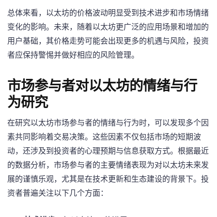
总体来看，以太坊的价格波动明显受到技术进步和市场情绪
变化的影响。未来，随着以太坊更广泛的应用场景和增加的
用户基础，其价格走势可能会出现更多的机遇与风险，投资
者应保持警惕并做好相应的风险管理。
市场参与者对以太坊的情绪与行
为研究
在研究以太坊市场参与者的情绪与行为时，可以发现多个因
素共同影响着交易决策。这些因素不仅包括市场的短期波
动，还涉及到投资者的心理预期与信息获取方式。根据最近
的数据分析，市场参与者的主要情绪表现为对以太坊未来发
展的谨慎乐观，尤其是在技术更新和生态建设的背景下。投
资者普遍关注以下几个方面：