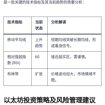
是一些关键的技术指标及其当前趋势的简要分析：
技术指标
当前
分析解读
状态
移动平均线
上升
短期均线突破长期均线，形
趋势
成看涨信号。
相对强弱指
60
接近超买区，需谨慎。
数 (RSI)
布林带
扩张
价格波动加大，市场情绪不
稳。
以太坊投资策略及风险管理建议