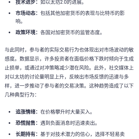
技术进步：
如以太坊2.0的进展。
市场动态：
包括其他加密货币的表现与比特币的影
响。
政策环境：
各国对加密货币的监管态度。
与此同时，参与者的实际交易行为也体现出对市场波动的敏
感度。数据显示，许多投资者在面临价格下跌时倾向于生成
止损单，或通过对冲策略减少潜在风险。此外，社交媒体上
对以太坊的讨论量明显上升，反映出市场反馈的迅速与多
样，进一步推动了参与者的交易决策。这种趋势造成了以下
几种典型行为：
追涨情绪：
在价格攀升时大量买入。
恐慌抛售：
遇到负面消息时迅速卖出。
长期持有：
基于对技术潜力的信心，选择不轻易卖