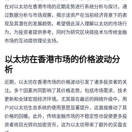
在对以太坊在香港市场的近期走势进行系统分析与探讨，通
过数据分析与市场观察，揭示该资产在当前经济背景下的表
现及其潜在的发展趋势。希望借此深入理解以太坊的市场行
为，为投资者提供参考，同时为研究区块链技术与传统金融
市场的互动提供理论支持。
以太坊在香港市场的价格波动分
析
近期，以太坊在香港市场的价格波动引发了诸多投资者的关
注。多个因素共同影响了其价格走势，包括市场需求、技术
更新和全球宏观经济环境。尤其是在最近的网络升级中，用
户对以太坊生态系统的使用意愿显著提升，这直接推动了其
价格的回暖。此外，传统金融市场的不稳定性也促使更多投
资者将目光转向加密货币，这为以太坊带来了额外的买盘支