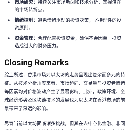
市场研究：
持续关注市场新闻和技术分析，掌握潜在
的市场转折点。
情绪控制：
避免情绪驱动的投资决策，坚持理性的投
资原则。
资金管理：
合理配置投资资金，确保不会因单一投资
造成过大的财务压力。
Closing Remarks
综上所述，香港市场对以太坊的走势呈现出复杂而多元的特
征。从技术分析角度来看，市场趋向、交易量与投资者情绪
等因素均对价格波动产生了显著影响。此外，政策环境、全
球经济形势及区块链技术的发展也为以太坊在香港市场的前
景带来了深远的影响。
尽管当前以太坊面临诸多挑战，但其在去中心化金融、非同