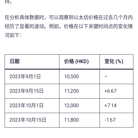
持。
在分析具体数据时，可以观察到以太坊价格在过去几个月内
经历了显著的波动。例如，价格在以下关键时间点的变化情
况如下：
日期
价格 (HKD)
变化 (%)
2023年9月1日
10,500
–
2023年9月15日
11,200
+6.67
2023年10月1日
12,000
+7.14
2023年10月15日
11,800
-1.67