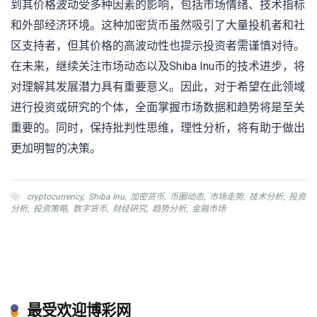
到其价格波动受多种因素的影响，包括市场情绪、技术指标
和外部经济环境。这种加密货币虽然吸引了大量投机者和社
区支持者，但其价格的高波动性也提示投资者需谨慎对待。
在未来，继续关注市场动态以及Shiba Inu币的技术进步，将
对理解其发展潜力具有重要意义。因此，对于希望在此领域
进行投资或研究的个体，全面掌握市场数据和趋势将是至关
重要的。同时，保持批判性思维，理性分析，将有助于做出
更加明智的决策。
cryptocurrency
,
Shiba Inu
,
加密货币
,
币圈动态
,
市场走势
,
技术分析
,
投资
分析
,
投资策略
,
数字货币
,
财经研究
,
趋势分析
,
金融市场
最受欢迎博彩网