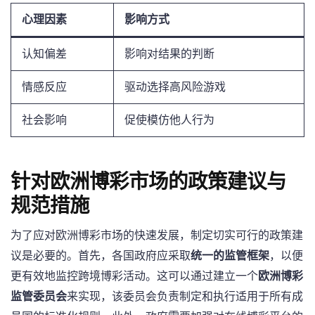
心理因素
影响方式
认知偏差
影响对结果的判断
情感反应
驱动选择高风险游戏
社会影响
促使模仿他人行为
针对欧洲博彩市场的政策建议与
规范措施
为了应对欧洲博彩市场的快速发展，制定切实可行的政策建
议是必要的。首先，各国政府应采取
统一的监管框架
，以便
更有效地监控跨境博彩活动。这可以通过建立一个
欧洲博彩
监管委员会
来实现，该委员会负责制定和执行适用于所有成