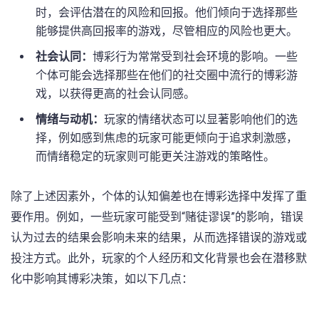
时，会评估潜在的风险和回报。他们倾向于选择那些
能够提供高回报率的游戏，尽管相应的风险也更大。
社会认同：
博彩行为常常受到社会环境的影响。一些
个体可能会选择那些在他们的社交圈中流行的博彩游
戏，以获得更高的社会认同感。
情绪与动机：
玩家的情绪状态可以显著影响他们的选
择，例如感到焦虑的玩家可能更倾向于追求刺激感，
而情绪稳定的玩家则可能更关注游戏的策略性。
除了上述因素外，个体的认知偏差也在博彩选择中发挥了重
要作用。例如，一些玩家可能受到“赌徒谬误”的影响，错误
认为过去的结果会影响未来的结果，从而选择错误的游戏或
投注方式。此外，玩家的个人经历和文化背景也会在潜移默
化中影响其博彩决策，如以下几点：