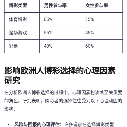
博彩类型
男性参与率
女性参与率
体育博彩
65%
35%
赌场游戏
55%
45%
彩票
40%
60%
影响欧洲人博彩选择的心理因素
研究
在分析欧洲人博彩选择的过程中，心理因素扮演着至关重要
的角色。研究表明，购彩者的选择往往受到以下心理动因的
影响：
风险与回报的心理评估：
许多玩家在选择博彩类型