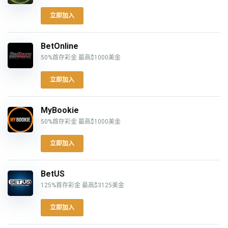
立即加入
BetOnline
50%首存彩金 最高$1000美金
立即加入
MyBookie
50%首存彩金 最高$1000美金
立即加入
BetUS
125%首存彩金 最高$3125美金
立即加入