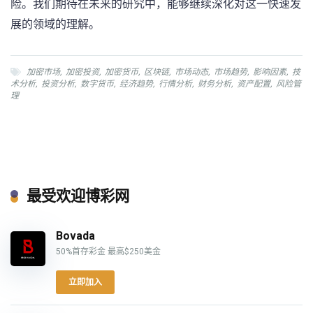
险。我们期待在未来的研究中，能够继续深化对这一快速发
展的领域的理解。
加密市场
,
加密投资
,
加密货币
,
区块链
,
市场动态
,
市场趋势
,
影响因素
,
技
术分析
,
投资分析
,
数字货币
,
经济趋势
,
行情分析
,
财务分析
,
资产配置
,
风险管
理
最受欢迎博彩网
Bovada
50%首存彩金 最高$250美金
立即加入