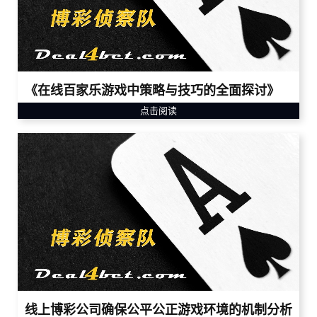
《在线百家乐游戏中策略与技巧的全面探讨》
点击阅读
线上博彩公司确保公平公正游戏环境的机制分析