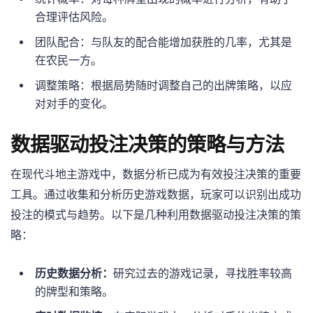
合理评估风险。
团队配合：与队友的配合能增加获胜的几率，尤其是
在农民一方。
调整策略：根据局势随时调整自己的出牌策略，以应
对对手的变化。
数据驱动投注决策的策略与方法
在现代斗地主游戏中，数据分析已成为有效投注决策的重要
工具。通过收集和分析历史游戏数据，玩家可以识别出成功
投注的模式与趋势。以下是几种利用数据驱动投注决策的策
略：
历史数据分析：
研究过去的游戏记录，寻找胜率较高
的牌型和策略。