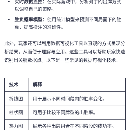
实时数据监控：
在实际游戏中，分析对手的出牌方式
以调整自己的策略。
胜负概率模型：
使用统计模型来预测不同局面下的胜
算，提高投注的准确性。
此外，玩家还可以利用数据可视化工具以直观的方式呈现分
析结果，从而便于理解与应用。这些工具可以帮助玩家快速
识别出关键数据点。以下是一些常见的数据可视化技术：
技术
解释
折线图
用于展示不同时间段内的胜率变化。
柱状图
可用于比较不同牌型的出胜率。
热力图
展示各种出牌组合在不同阶段的成功率。