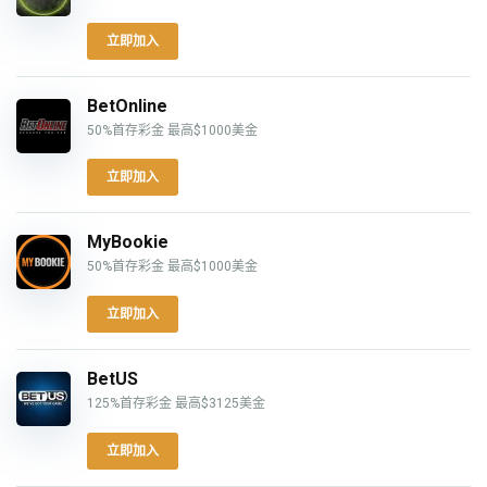
立即加入
BetOnline
50%首存彩金 最高$1000美金
立即加入
MyBookie
50%首存彩金 最高$1000美金
立即加入
BetUS
125%首存彩金 最高$3125美金
立即加入