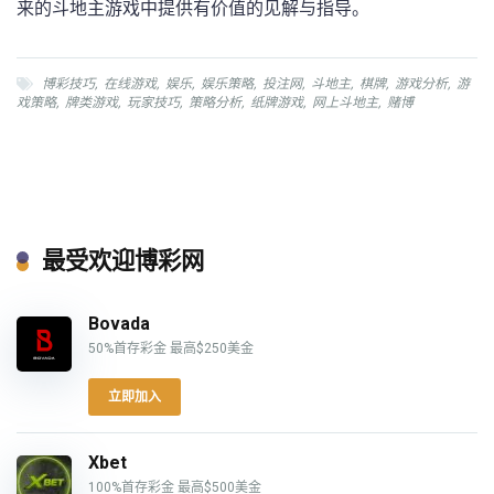
来的斗地主游戏中提供有价值的见解与指导。
博彩技巧
,
在线游戏
,
娱乐
,
娱乐策略
,
投注网
,
斗地主
,
棋牌
,
游戏分析
,
游
戏策略
,
牌类游戏
,
玩家技巧
,
策略分析
,
纸牌游戏
,
网上斗地主
,
赌博
最受欢迎博彩网
Bovada
50%首存彩金 最高$250美金
立即加入
Xbet
100%首存彩金 最高$500美金