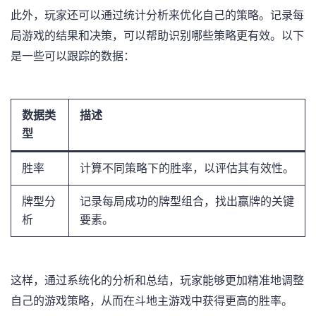
此外，玩家还可以通过统计分析来优化自己的策略。记录每
局游戏的结果和决策，可以帮助识别哪些策略更有效。以下
是一些可以跟踪的数据：
数据类
描述
型
胜率
计算不同策略下的胜率，以评估其有效性。
牌型分
记录每局成功的牌型组合，找出赢牌的关键
析
要素。
这样，通过系统化的分析和总结，玩家能够更加精准地调整
自己的游戏策略，从而在斗地主游戏中获得更高的胜率。