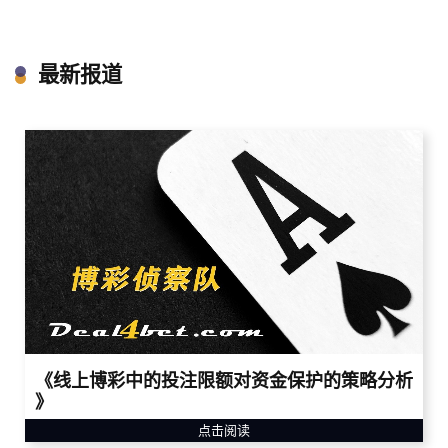
最新报道
《线上博彩中的投注限额对资金保护的策略分析
》
点击阅读