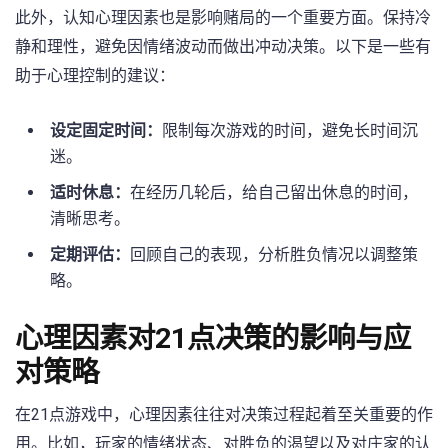
此外，认知心理因素也是影响赌局的一个重要方面。保持冷
静和理性，避免因情绪波动而做出冲动决策。以下是一些有
助于心理控制的建议：
设定固定时间：
限制每次游戏的时间，避免长时间沉
迷。
适时休息：
在经历几轮后，给自己留出休息的时间，
清晰思考。
定期评估：
回顾自己的表现，分析胜负情况以调整策
略。
心理因素对21点决策的影响与应
对策略
在21点游戏中，心理因素往往对决策过程起着至关重要的作
用。比如，玩家的情绪状态、对胜负的渴望以及对庄家的认