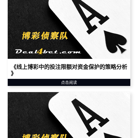
《线上博彩中的投注限额对资金保护的策略分析
》
点击阅读