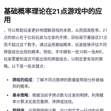
基础概率理论在21点游戏中的应
用
，可以帮助玩家更好地理解游戏的本质，从而提高胜率。21
点的核心在于比较玩家与庄家的手牌，目标是尽量接近21点
而不超过这个数字。通过运用基础概率，玩家能够评估不同
牌面组合出现的概率。例如，手中拥有一张10和一张A时，
玩家需要知道还可能出现的牌面组合，以制定更有效的策
略。以下是一些关键点：
牌组的组成
：了解不同点数牌的数量能帮助分析被抽
到的概率。
基本策略
：根据当前手牌点数与庄家的明牌，利用概
率计算决定是否要牌、停牌或加倍。
期望值
：运用期望值计算，可以判定某一行动的长期