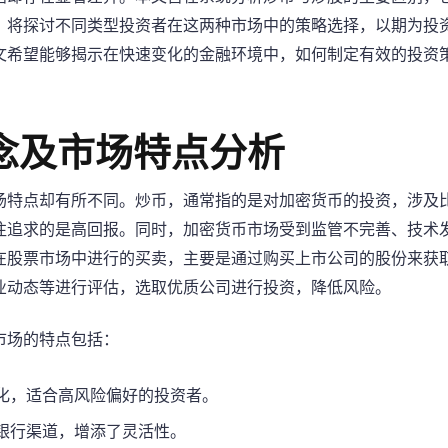
，将探讨不同类型投资者在这两种市场中的策略选择，以期为投
文希望能够揭示在快速变化的金融环境中，如何制定有效的投资
念及市场特点分析
场特点却有所不同。炒币，通常指的是对加密货币的投资，涉及
往追求的是高回报。同时，加密货币市场受到监管不完善、技术
在股票市场中进行的买卖，主要是通过购买上市公司的股份来获
业动态等进行评估，选取优质公司进行投资，降低风险。
市场的特点包括：
化，适合高风险偏好的投资者。
银行渠道，增添了灵活性。