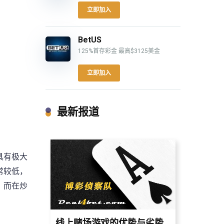
立即加入
BetUS
125%首存彩金 最高$3125美金
立即加入
最新报道
具有极大
常较低，
，而在炒
线上赌场游戏的优势与劣势