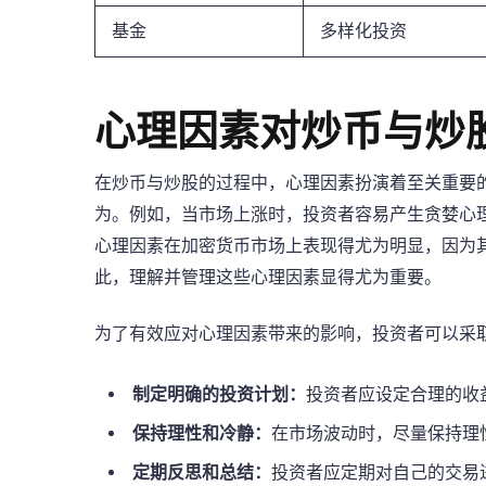
基金
多样化投资
心理因素对炒币与炒
在炒币与炒股的过程中，心理因素扮演着至关重要
为。例如，当市场上涨时，投资者容易产生贪婪心
心理因素在加密货币市场上表现得尤为明显，因为
此，理解并管理这些心理因素显得尤为重要。
为了有效应对心理因素带来的影响，投资者可以采
制定明确的投资计划：
投资者应设定合理的收
保持理性和冷静：
在市场波动时，尽量保持理
定期反思和总结：
投资者应定期对自己的交易