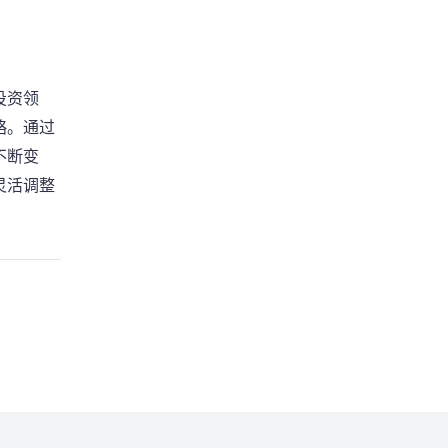
投资领
略。通过
不断变
灵活调整