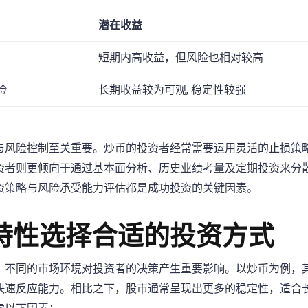
潜在收益
短期内高收益，但风险也相对较高
险
长期收益较为可观, 稳定性较强
与风险控制至关重要。炒币的投资者经常需要运用灵活的止损策
资者则更倾向于通过基本面分析、历史业绩考量及定期投资来分
资策略与风险承受能力评估都是成功投资的关键因素。
特性选择合适的投资方式
。不同的市场环境对投资者的决策产生重要影响。以炒币为例，
快速反应能力。相比之下，股市通常呈现出更多的稳定性，适合