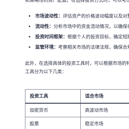
和策略性的资产配置。在选择投资方式时，可以考
市场波动性：
评估资产的价格波动幅度以及对
流动性：
分析市场中的资金流动情况，以确保
投资时间框架：
根据个人的投资目标，确定短
监管环境：
考察相关市场的法律法规，确保合
此外，在选择具体的投资工具时，可以根据市场的
工具分为以下几类：
投资工具
适合市场
加密货币
高波动市场
股票
稳定市场