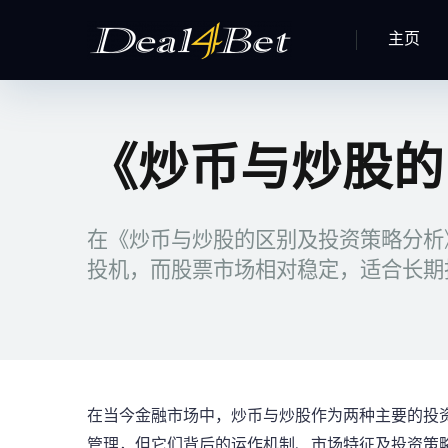
主页
《炒币与炒股的
在《炒币与炒股的区别及投资策略分析
投机，而股票市场相对稳定，适合长期
在当今金融市场中，炒币与炒股作为两种主要的投
管理，但它们背后的运作机制、市场特征及投资策