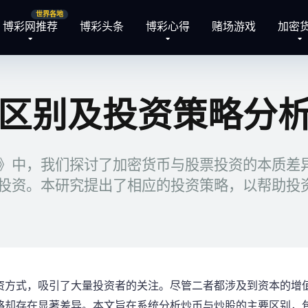
博彩网推荐
博彩头条
博彩心得
赌场游戏
加密
区别及投资策略分
》中，我们探讨了加密货币与股票投资的本质差
投资。本研究提出了相应的投资策略，以帮助投
资方式，吸引了大量投资者的关注。尽管二者都涉及到资本的增
略却存在显著差异。本文旨在系统分析炒币与炒股的主要区别，