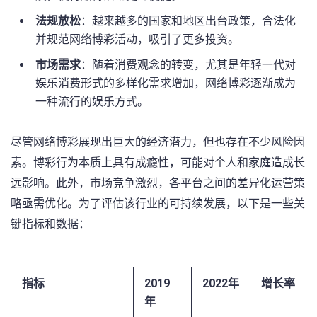
法规放松
：越来越多的国家和地区出台政策，合法化
并规范网络博彩活动，吸引了更多投资。
市场需求
：随着消费观念的转变，尤其是年轻一代对
娱乐消费形式的多样化需求增加，网络博彩逐渐成为
一种流行的娱乐方式。
尽管网络博彩展现出巨大的经济潜力，但也存在不少风险因
素。博彩行为本质上具有成瘾性，可能对个人和家庭造成长
远影响。此外，市场竞争激烈，各平台之间的差异化运营策
略亟需优化。为了评估该行业的可持续发展，以下是一些关
键指标和数据：
指标
2019
2022年
增长率
年