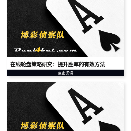
在线轮盘策略研究：提升胜率的有效方法
点击阅读