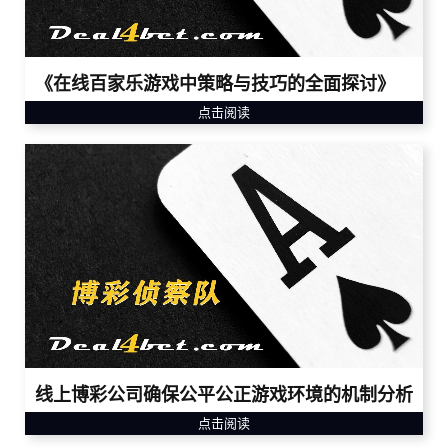
《在线百家乐游戏中策略与技巧的全面探讨》
点击阅读
线上博彩公司确保公平公正游戏环境的机制分析
点击阅读