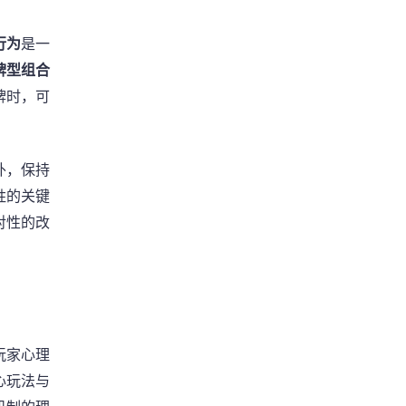
行为
是一
牌型组合
牌时，可
外，保持
胜的关键
对性的改
玩家心理
心玩法与