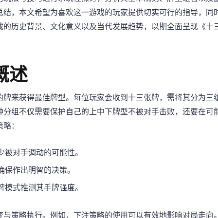
总结，本文希望为喜欢这一游戏的玩家提供切实可行的指导，同
戏的历史背景、文化意义以及当代发展趋势，以期全面呈现《十
概述
的牌来获得最佳牌型。每位玩家会收到十三张牌，需将其分为三
种分组不仅需要保护自己的上中下牌型不被对手击败，还要在可
策略：
少被对手调动的可能性。
确保作出明智的决策。
牌模式推测其手牌强度。
变与策略执行。例如，下注策略的使用可以有效地影响对局走向