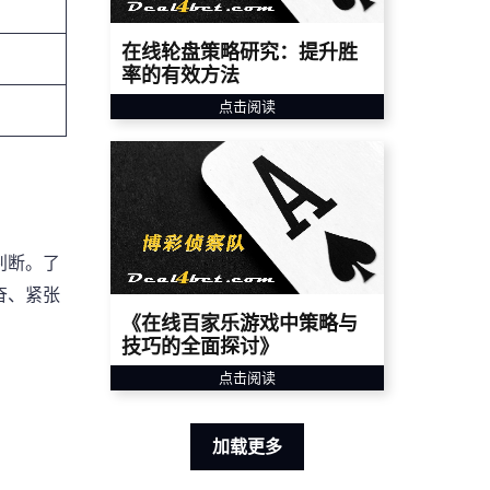
在线轮盘策略研究：提升胜
率的有效方法
点击阅读
判断。了
奋、紧张
《在线百家乐游戏中策略与
技巧的全面探讨》
点击阅读
加载更多