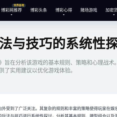
博彩网推荐
博彩头条
博彩心得
赌场游戏
加密
法与技巧的系统性
》旨在分析该游戏的基本规则、策略和心理战术
供了实用建议以优化游戏体验。
内外受到了广泛关注。其复杂的规则和丰富的策略使得玩家在娱
的玩法与技巧进行系统性探讨，分析其基本规则、牌型组合以及