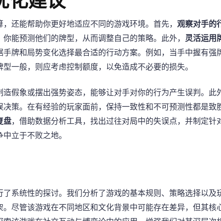
优化建议
算，还能帮助你更好地适应不同的游戏环境。首先，
观察对手的
，你能预测他们的牌型，从而调整自己的策略。此外，
灵活运用
据手牌和局势变化选择最合适的行动方案。例如，当手中握有强
牌型一般，则应考虑控制额度，以免造成不必要的损失。
制造假象或摆出强势姿态，能够让对手对你的行为产生误判。此
误决策。在有经验的玩家面前，保持一致性和不可预测性都是致
复盘
，借助数据分析工具，找出过往对局中的失误点，并制定针
争中立于不败之地。
行了系统性的探讨。我们分析了游戏的基本规则、策略选择以及
架。尽管该游戏在不同地区和文化背景中可能存在差异，但其核