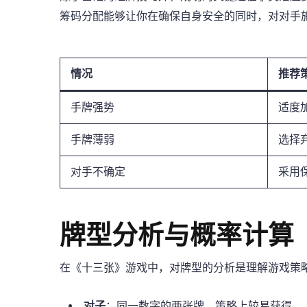
筹码分配能够让你在确保自身安全的同时，对对手
情况
推荐
手牌强势
适度
手牌薄弱
选择
对手不确定
采用
牌型分析与概率计算
在《十三张》游戏中，对牌型的分析是理解游戏策
对子
：同一数字的两张牌，策略上较易获得。