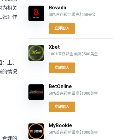
Bovada
时为相关
50%首存彩金 最高$250美金
三张》作
立即加入
Xbet
100%首存彩金 最高$500美金
组：上、
立即加入
能的情况
BetOnline
50%首存彩金 最高$1000美金
立即加入
MyBookie
50%首存彩金 最高$1000美金
。合理的