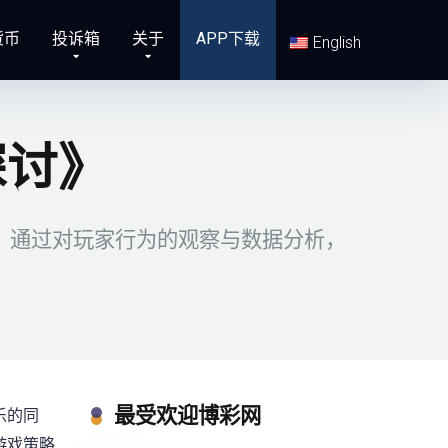
货币
投诉箱
关于
APP下载
English
探讨》
。通过对玩家行为的观察与数据分析，
最受欢迎博彩网
乐的同
游戏策略