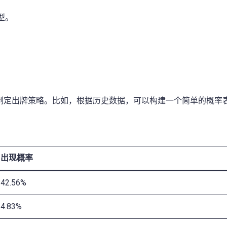
型。
制定出牌策略。比如，根据历史数据，可以构建一个简单的概率
出现概率
42.56%
4.83%