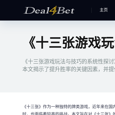
主页
《十三张游戏玩
《十三张游戏玩法与技巧的系统性探讨
本文揭示了提升胜率的关键因素，并提
《十三张》作为一种独特的牌类游戏，近年来在国
时，也面临着较高的挑战。本文旨在对《十三张》