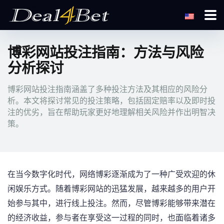
博彩网站投注指南：方法与风险
分析探讨
博彩网站投注指南涵盖了多种投注方法及其相应的风险分
析。本文将探讨常见的投注策略，包括固定赔率以及即时投
注的优劣，旨在帮助玩家更好地理解相关风险并作出明智决
策。
在当今数字化时代，网络博彩逐渐成为了一种广受欢迎的休
闲娱乐方式。随着博彩网站的迅猛发展，越来越多的用户开
始参与其中，进行线上投注。然而，尽管博彩能够带来潜在
的经济收益，参与者在享受这一过程的同时，也面临着诸多