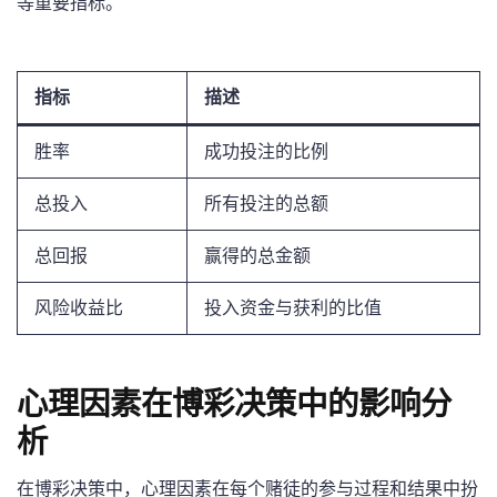
等重要指标。
指标
描述
胜率
成功投注的比例
总投入
所有投注的总额
总回报
赢得的总金额
风险收益比
投入资金与获利的比值
心理因素在博彩决策中的影响分
析
在博彩决策中，心理因素在每个赌徒的参与过程和结果中扮