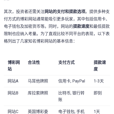
其次，投资者还需关注
网站的支付和提款选项
。提供多种支
付方式的博彩网站通常能吸引更多玩家，其中包括信用卡、
电子钱包及加密货币等。同时，网站的
提款速度
和最低提款
限制也应纳入考量。为了直观比较不同平台的表现，以下表
格列出了几家知名博彩网站的基本信息：
博彩网
合法性
支付方式
提款速
站
度
网站A
马耳他牌照
信用卡, PayPal
1-3天
网站B
库拉索牌照
比特币, 银行转
即刻
账
网站C
英国博彩委
电子钱包, 手机
1天