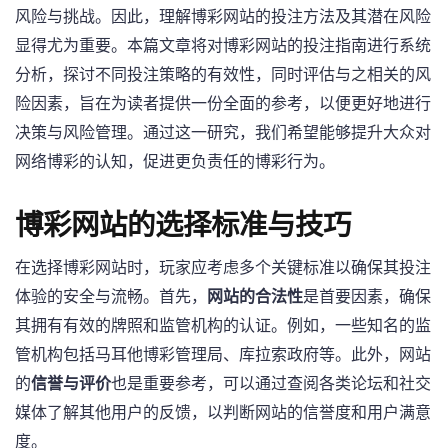
风险与挑战。因此，理解博彩网站的投注方法及其潜在风险
显得尤为重要。本篇文章将对博彩网站的投注指南进行系统
分析，探讨不同投注策略的有效性，同时评估与之相关的风
险因素，旨在为读者提供一份全面的参考，以便更好地进行
决策与风险管理。通过这一研究，我们希望能够提升大众对
网络博彩的认知，促进更负责任的博彩行为。
博彩网站的选择标准与技巧
在选择博彩网站时，玩家应考虑多个关键标准以确保其投注
体验的安全与流畅。首先，
网站的合法性
是首要因素，确保
其拥有有效的牌照和监管机构的认证。例如，一些知名的监
管机构包括马耳他博彩管理局、库拉索政府等。此外，网站
的
信誉与评价
也是重要参考，可以通过查阅各类论坛和社交
媒体了解其他用户的反馈，以判断网站的信誉度和用户满意
度。