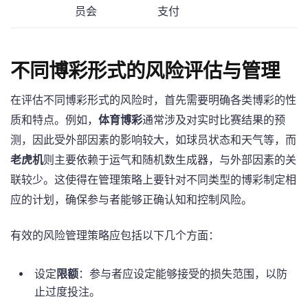
员会
支付
不同博彩形式的风险评估与管理
在评估不同博彩形式的风险时，首先需要明确各类博彩的性
质和特点。例如，
体育博彩
通常涉及对实时比赛结果的预
测，因此受外部因素的影响较大，如球员状态和天气等，而
老虎机
则主要依赖于运气和随机数生成器，与外部因素的关
联较少。这使得在管理策略上要针对不同类型的博彩制定相
应的计划，确保参与者能够正确认知和控制风险。
有效的风险管理策略应包括以下几个方面：
设定
限额
：参与者应设定能够接受的损失范围，以防
止过度投注。