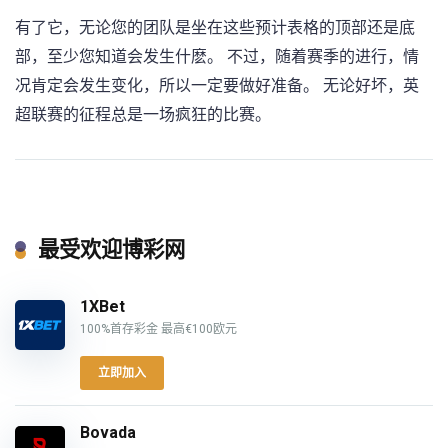
有了它，无论您的团队是坐在这些预计表格的顶部还是底
部，至少您知道会发生什麽。 不过，随着赛季的进行，情
况肯定会发生变化，所以一定要做好准备。 无论好坏，英
超联赛的征程总是一场疯狂的比赛。
最受欢迎博彩网
1XBet
100%首存彩金 最高€100欧元
立即加入
Bovada