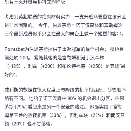
所有三支升班马都将立即降级
考虑到英超联赛的绝对财务实力，一支升班马要留在该分区
是非常困难的。 今年，伯恩茅斯丶诺丁汉森林和富勒姆这
三个最新成员似乎只会在最大的舞台上做一个短暂的客串。
Pointsbet为伯恩茅斯提供了重返冠军的最佳机会； 樱桃目
前处於-200。 紧随其後的是富勒姆和诺丁汉森林
（-125），利兹（+200）和布伦特福德（+250）是其馀“最
好的”。
威利斯的数据在很大程度上与降级的机率相匹配，尽管顺序
略有不同。 他给了诺丁汉森林 90% 的机会退出分区，伯恩
茅斯 (79%) 看起来是另一个安全的赌注。 他确实给了富勒
姆第三差的熬夜机率（33%），但利兹联（23%）和南安普
顿（20%）也不甘落後。