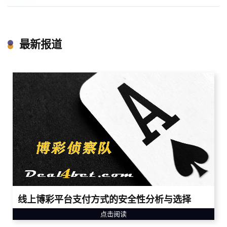
最新报道
线上博彩平台支付方式的安全性分析与选择
点击阅读