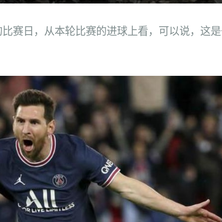
轮的比赛日，从本轮比赛的进球上看，可以说，这