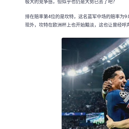
极大的竞争感，但似乎也仍是大势已去了吧？
排在赔率第4位的是坎特，这名蓝军中场的赔率为9
现外，坎特在欧洲杯上也开始黯淡，这也让曾经呼