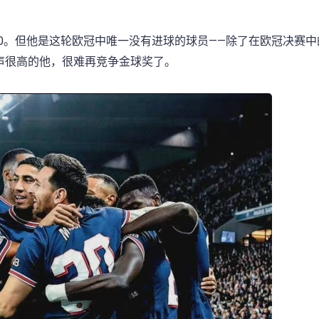
.0。但他是这轮欧冠中唯一没有进球的球员——除了在欧冠决赛中
声很高的他，很难再竞争金球奖了。