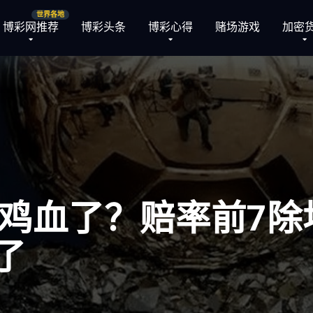
博彩网推荐
博彩头条
博彩心得
赌场游戏
加密
鸡血了？赔率前7除
了