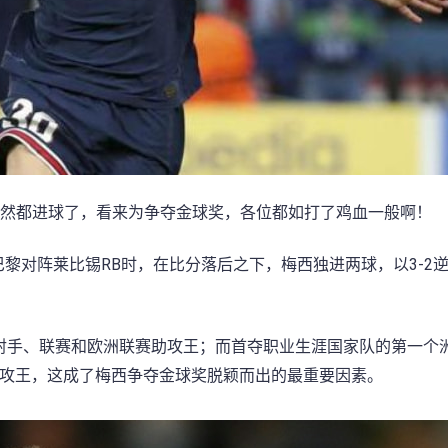
竟然都进球了，看来为争夺金球奖，各位都如打了鸡血一般啊！
巴黎对阵莱比锡RB时，在比分落后之下，梅西独进两球，以3-2
射手、联赛和欧洲联赛助攻王；而首夺职业生涯国家队的第一个
助攻王，这成了梅西争夺金球奖脱颖而出的最重要因素。