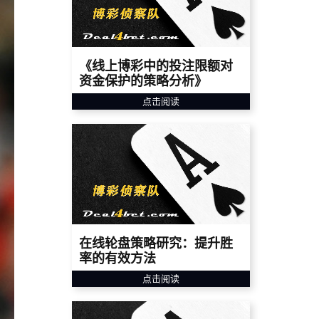
《线上博彩中的投注限额对
资金保护的策略分析》
点击阅读
在线轮盘策略研究：提升胜
率的有效方法
点击阅读