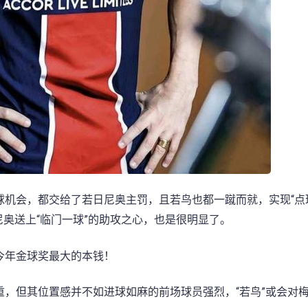
球机会，都交给了若日尼奥主罚，且若鸟也都一蹴而就，实现“点
尼奥送上“临门一球”的助攻之心，也是很明显了。
今年金球奖最大的本钱！
，但其位置感并不如进球如麻的前场球员强烈，“若鸟”或会对