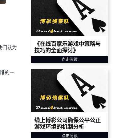
《在线百家乐游戏中策略与
他们认为
技巧的全面探讨》
点击阅读
惜的一
线上博彩公司确保公平公正
游戏环境的机制分析
点击阅读