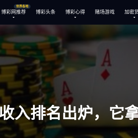
博彩网推荐
博彩头条
博彩心得
赌场游戏
加密
收入排名出炉，它