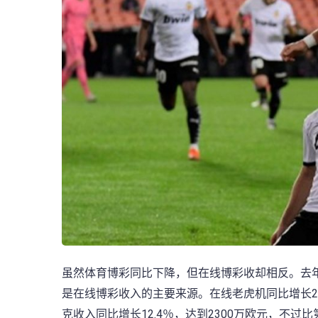
虽然体育博彩同比下降，但在线博彩收却相反。去年
是在线博彩收入的主要来源。在线老虎机同比增长29
克收入同比增长12.4％，达到2300万欧元，不