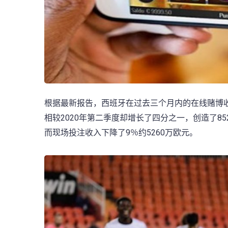
根据最新报告，西班牙在过去三个月内的在线赌博收入
相较2020年第二季度却增长了四分之一，创造了85
而现场投注收入下降了9％约5260万欧元。