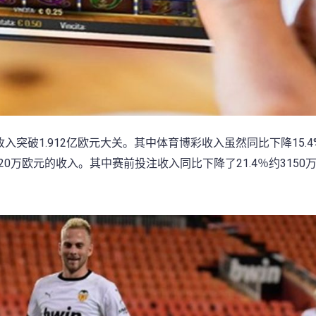
突破1.912亿欧元大关。其中体育博彩收入虽然同比下降15.4
20万欧元的收入。其中赛前投注收入同比下降了21.4％约3150