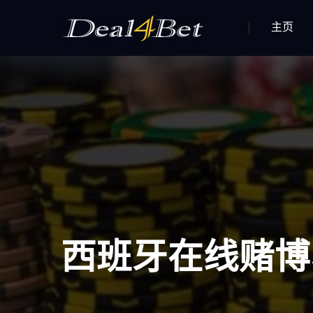
主页
西班牙在线赌博