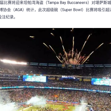
5届比赛将迎来坦帕湾海盗（Tampa Bay Buccaneers）对堪萨斯
美国赌博协会（AGA）统计，此次超级碗（Super Bowl）比赛将吸引超
投注纪录。