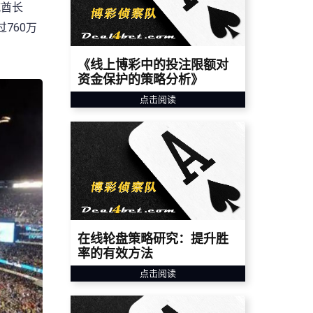
城酋长
过760万
《线上博彩中的投注限额对
资金保护的策略分析》
点击阅读
在线轮盘策略研究：提升胜
率的有效方法
点击阅读