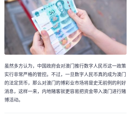
虽然多方认为，中国政府会对澳门推行数字人民币这一政策
实行非常严格的管控。不过，一旦数字人民币真的成为澳门
的法定货币，那么对澳门的博彩业市场将是史无前例的利好
消息，这样一来，内地赌客就更容易把资金带入澳门进行赌
博活动。