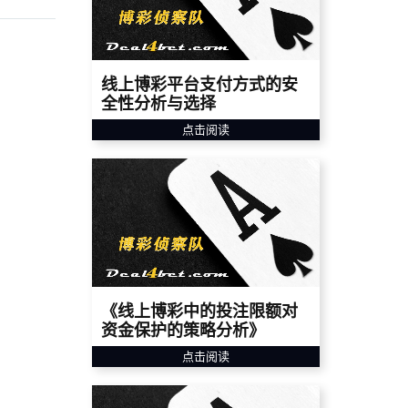
线上博彩平台支付方式的安
全性分析与选择
点击阅读
《线上博彩中的投注限额对
资金保护的策略分析》
点击阅读