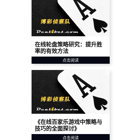
在线轮盘策略研究：提升胜
率的有效方法
点击阅读
《在线百家乐游戏中策略与
技巧的全面探讨》
点击阅读