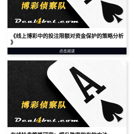
《线上博彩中的投注限额对资金保护的策略分析
》
点击阅读