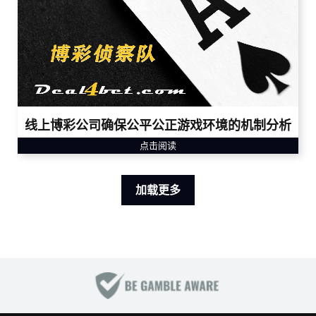
线上博彩公司确保公平公正游戏环境的机制分析
点击阅读
加载更多