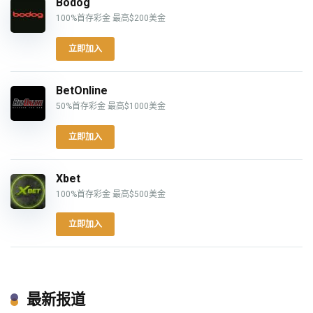
Bodog
100%首存彩金 最高$200美金
立即加入
BetOnline
50%首存彩金 最高$1000美金
立即加入
Xbet
100%首存彩金 最高$500美金
立即加入
最新报道