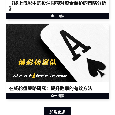
《线上博彩中的投注限额对资金保护的策略分析
》
点击阅读
在线轮盘策略研究：提升胜率的有效方法
点击阅读
加载更多