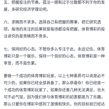
五、把握投注的节奏。孤注一掷和过于分散都不利于你的发
展，多研究经济学理论吧。
六、求精而不求多。选择自己有把握的赛事，把它研究透
彻，每场的关注的后果就是每场都没有把握，体育博彩的投
注讲究的是贵精而不贵多。
七、保持好的心态。不管你多么专注于此，永远记住，体育
博彩只是一个娱乐，保持一个良好的心态，体育博彩是一种
享受，而不是负累。
要做一个成功的体育博彩玩家，以上七种素质可以说是必不
可少的，如果你已经全部具备了，那么恭喜你！你已经是一
个成功的体育博彩玩家了，如果你还差几种无法满足，也大
可不必气馁，因为我们参与体育博彩的初衷都是为了乐趣，
那么只要你在博彩中感到了激情和快乐，你的目标就已经达