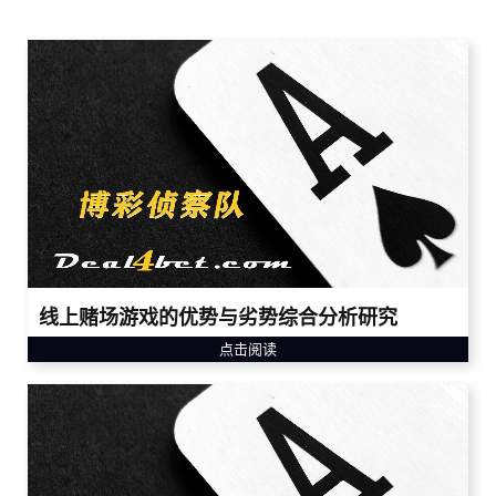
线上赌场游戏的优势与劣势综合分析研究
点击阅读