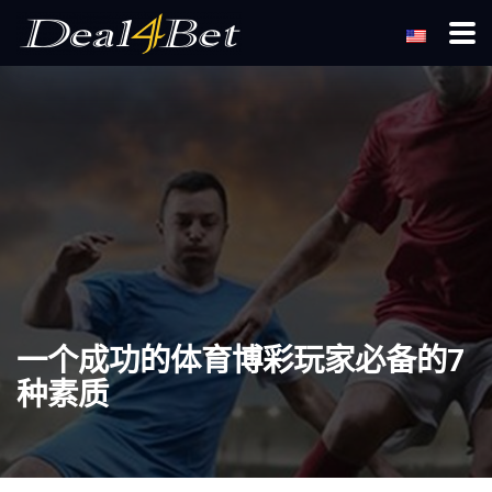
一个成功的体育博彩玩家必备的7
种素质