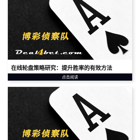
在线轮盘策略研究：提升胜率的有效方法
点击阅读