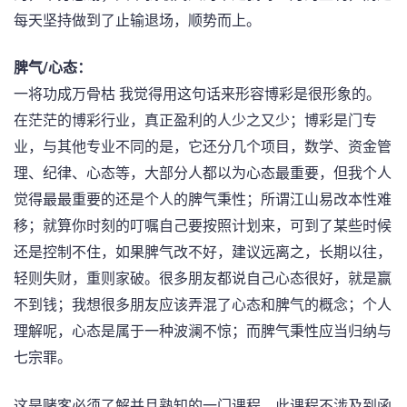
每天坚持做到了止输退场，顺势而上。
脾气/心态：
一将功成万骨枯 我觉得用这句话来形容博彩是很形象的。
在茫茫的博彩行业，真正盈利的人少之又少；博彩是门专
业，与其他专业不同的是，它还分几个项目，数学、资金管
理、纪律、心态等，大部分人都以为心态最重要，但我个人
觉得最最重要的还是个人的脾气秉性；所谓江山易改本性难
移；就算你时刻的叮嘱自己要按照计划来，可到了某些时候
还是控制不住，如果脾气改不好，建议远离之，长期以往，
轻则失财，重则家破。很多朋友都说自己心态很好，就是赢
不到钱；我想很多朋友应该弄混了心态和脾气的概念；个人
理解呢，心态是属于一种波澜不惊；而脾气秉性应当归纳与
七宗罪。
这是赌客必须了解并且熟知的一门课程，此课程不涉及到函