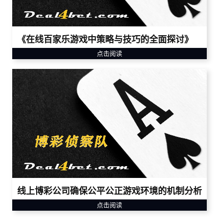
《在线百家乐游戏中策略与技巧的全面探讨》
点击阅读
线上博彩公司确保公平公正游戏环境的机制分析
点击阅读