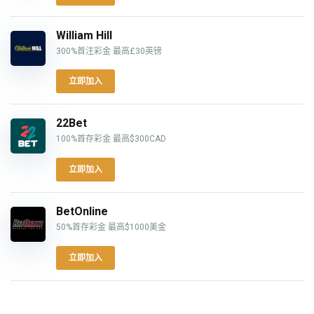
William Hill
300%首注彩金 最高£30英镑
立即加入
22Bet
100%首存彩金 最高$300CAD
立即加入
BetOnline
50%首存彩金 最高$1000美金
立即加入