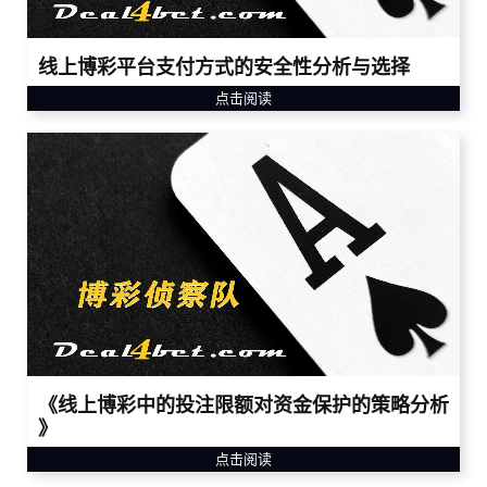
线上博彩平台支付方式的安全性分析与选择
点击阅读
《线上博彩中的投注限额对资金保护的策略分析
》
点击阅读