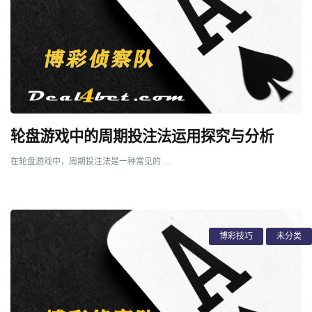
轮盘游戏中的周期投注法运用探究与分析
在轮盘游戏中，周期投注法是一种常见的 ...
博彩技巧
未分类