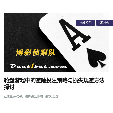
博彩技巧
未分类
轮盘游戏中的避险投注策略与损失规避方法
探讨
在轮盘游戏中，避险投注策略与损失规避 ...