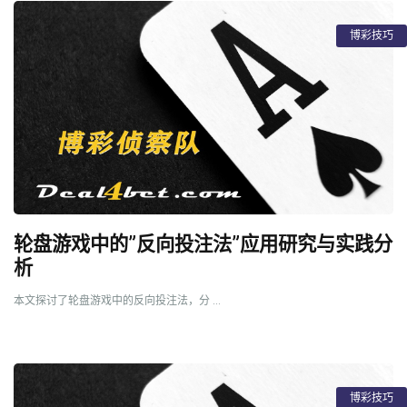
博彩技巧
轮盘游戏中的”反向投注法”应用研究与实践分
析
本文探讨了轮盘游戏中的反向投注法，分 ...
博彩技巧