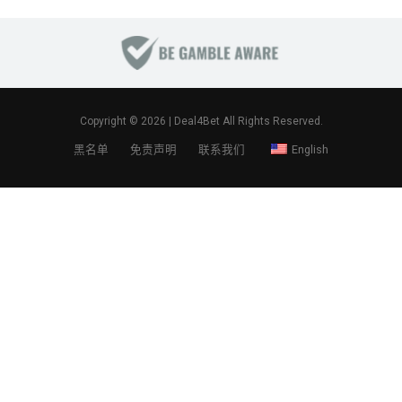
Copyright © 2026 |
Deal4Bet
All Rights Reserved.
黑名单
免责声明
联系我们
English