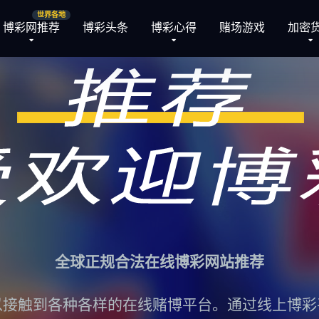
博彩网推荐
博彩头条
博彩心得
赌场游戏
加密
全球正规合法在线博彩网站推荐
以接触到各种各样的在线赌博平台。通过线上博彩