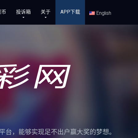
货币
投诉箱
关于
APP下载
English
平台，能够实现足不出户赢大奖的梦想。