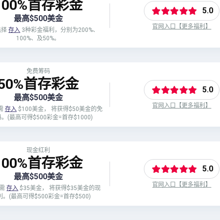
100%首存彩金
5.0
最高$500美金
官网入口【更多福利】
选择
存入
3种彩金福利，分别为200%、
100%、及50%。
免费筹码
50%首存彩金
5.0
最高$500美金
官网入口【更多福利】
需
存入
$100美金， 将获得$50美金的免
。(最高可得$500彩金=首存$1000)
现金红利
100%首存彩金
5.0
最高$500美金
官网入口【更多福利】
低需
存入
$35美金， 将获得$35美金的现
。(最高可得$500彩金=首存$500)