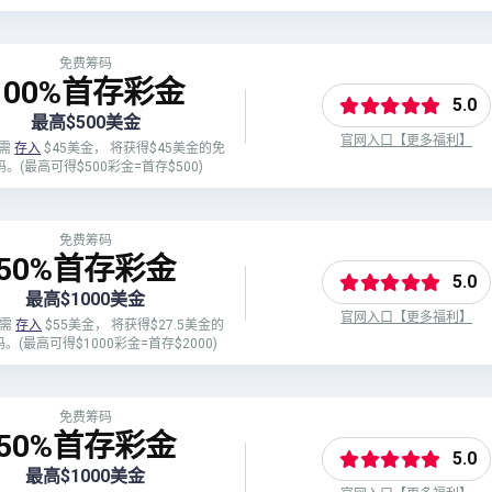
免费筹码
100%首存彩金
5.0
最高$500美金
官网入口【更多福利】
低需
存入
$45美金， 将获得$45美金的免
。(最高可得$500彩金=首存$500)
免费筹码
50%首存彩金
5.0
最高$1000美金
官网入口【更多福利】
低需
存入
$55美金， 将获得$27.5美金的
。(最高可得$1000彩金=首存$2000)
免费筹码
50%首存彩金
5.0
最高$1000美金