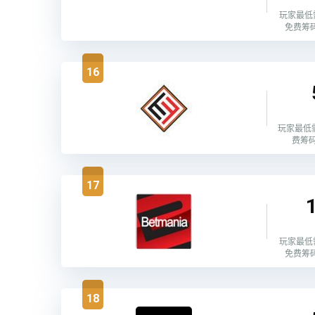
玩家最低
免费筹码
16
玩家最低
费筹码
17
玩家最低
免费筹码
18