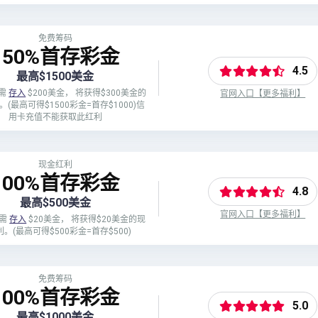
免费筹码
150%首存彩金
4.5
最高$1500美金
需
存入
$200美金， 将获得$300美金的
官网入口【更多福利】
(最高可得$1500彩金=首存$1000)信
用卡充值不能获取此红利
现金红利
100%首存彩金
4.8
最高$500美金
官网入口【更多福利】
低需
存入
$20美金， 将获得$20美金的现
。(最高可得$500彩金=首存$500)
免费筹码
100%首存彩金
5.0
最高$1000美金