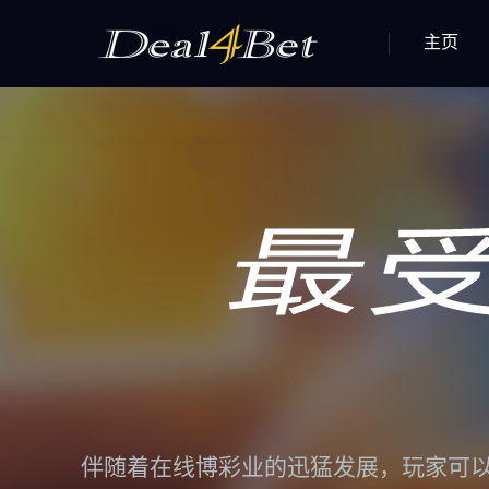
主页
伴随着在线博彩业的迅猛发展，玩家可