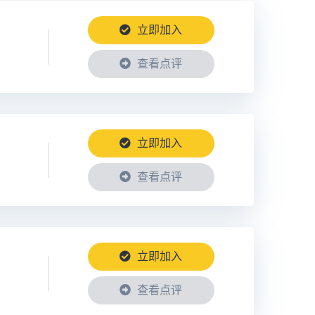
立即加入
查看点评
立即加入
查看点评
立即加入
查看点评