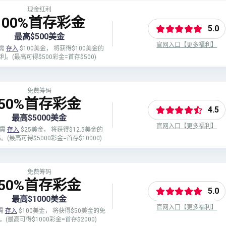
现金红利
100%首存彩金
5.0
最高$500美金
官网入口【更多福利】
需
存入
$100美金， 将获得$100美金的
利。(最高可得$500彩金=首存$500)
免费筹码
50%首存彩金
4.5
最高$5000美金
官网入口【更多福利】
低需
存入
$25美金， 将获得$12.5美金的
(最高可得$5000彩金=首存$10000)
免费筹码
50%首存彩金
5.0
最高$1000美金
官网入口【更多福利】
需
存入
$100美金， 将获得$50美金的免
(最高可得$1000彩金=首存$2000)