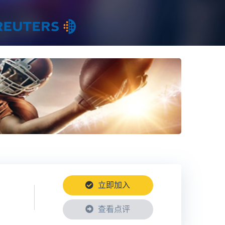
立即加入
查看点评