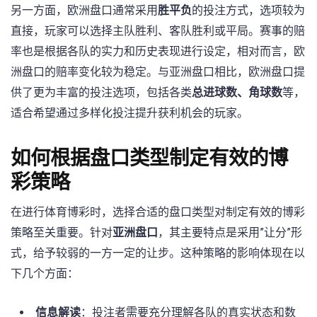
另一方面，欧洲盘口通常采用
胜平负
的投注方式，选项较为
直接，玩家可以选择主队胜利、客队胜利或平局。赛事的赔
率也是根据各队的实力和历史表现进行设定，相对而言，欧
洲盘口的赔率变化较为稳定。与亚洲盘口相比，欧洲盘口提
供了更为丰富的投注选项，包括各类
总进球数、角球数
等，
适合希望通过多样化投注提升获利机会的玩家。
如何根据盘口类型制定有效的博
彩策略
在进行体育博彩时，选择合适的盘口类型对制定有效的博彩
策略至关重要。针对
亚洲盘口
，其主要特点是采用”让分”形
式，给予较弱的一方一定的让步。这种策略的影响体现在以
下几个方面：
信息解读
：投注者需要充分理解各队的真实状态和数