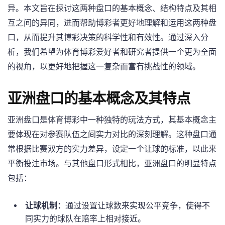
异。本文旨在探讨这两种盘口的基本概念、结构特点及其相
互之间的异同，进而帮助博彩者更好地理解和运用这两种盘
口，从而提升其博彩决策的科学性和有效性。通过深入分
析，我们希望为体育博彩爱好者和研究者提供一个更为全面
的视角，以更好地把握这一复杂而富有挑战性的领域。
亚洲盘口的基本概念及其特点
亚洲盘口是体育博彩中一种独特的玩法方式，其基本概念主
要体现在对参赛队伍之间实力对比的深刻理解。这种盘口通
常根据比赛双方的实力差异，设定一个让球的标准，以此来
平衡投注市场。与其他盘口形式相比，亚洲盘口的明显特点
包括：
让球机制：
通过设置让球数来实现公平竞争，使得不
同实力的球队在赔率上相对接近。