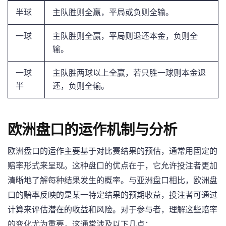
半球
主队胜则全赢，平局或负则全输。
一球
主队胜则全赢，平局则退还本金，负则全
输。
一球
主队胜两球以上全赢，若只胜一球则本金退
半
还，负则全输。
欧洲盘口的运作机制与分析
欧洲盘口的运作主要基于对比赛结果的预估，通常用固定的
赔率形式来呈现。这种盘口的优点在于，它允许投注者更加
清晰地了解每种结果发生的概率。与亚洲盘口相比，欧洲盘
口的赔率反映的是某一特定结果的预期收益，投注者可通过
计算来评估潜在的收益和风险。对于参与者，理解这些赔率
的变化尤为重要，这通常涉及以下几点：