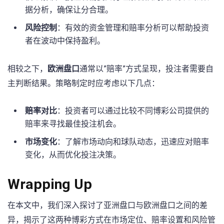
据分析，确保让分合理。
风险控制
：有效的资金管理和赔率分析可以帮助投资
者在波动中保持盈利。
相较之下，
欧洲盘口
通常以”赔率”方式呈现，投注者需要自
主判断结果。策略制定时应考虑以下几点：
赔率对比
：投资者可以通过比较不同博彩公司提供的
赔率来寻找最佳投注机会。
市场变化
：了解市场动向和球队动态，迅速应对赔率
变化，从而优化投注决策。
Wrapping Up
在本文中，我们深入探讨了亚洲盘口与欧洲盘口之间的差
异，揭示了这两种博彩方式在市场定位、赔率设置和风险管