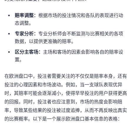
赔率调整：
根据市场的投注情况和各队的表现进行动
态调整。
专家分析：
专业分析师会不断监测与比赛相关的各项
数据，以提供更准确的赔率。
区分主客场：
主场和客场的因素会影响各自的赔率设
置。
在欧洲盘口中，投注者需要关注的不仅仅是赔率本身，还有
投注的心理因素和市场波动。例如，当一支球队表现优异
时，其赔率可能会逐渐减小，使得早早投注的用户获得更高
的回报。同时，投注者也应注意到，市场的热度会影响赔
率，导致某些结果的投注被过度追捧，从而不再反映出真实
的比赛概率。以下是一个展示欧洲盘口基本信息的表格：