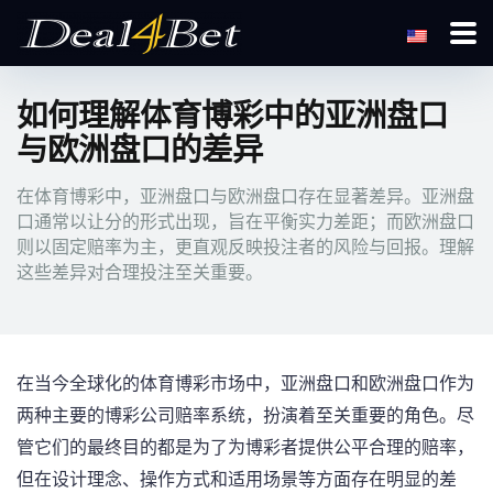
如何理解体育博彩中的亚洲盘口
与欧洲盘口的差异
在体育博彩中，亚洲盘口与欧洲盘口存在显著差异。亚洲盘
口通常以让分的形式出现，旨在平衡实力差距；而欧洲盘口
则以固定赔率为主，更直观反映投注者的风险与回报。理解
这些差异对合理投注至关重要。
在当今全球化的体育博彩市场中，亚洲盘口和欧洲盘口作为
两种主要的博彩公司赔率系统，扮演着至关重要的角色。尽
管它们的最终目的都是为了为博彩者提供公平合理的赔率，
但在设计理念、操作方式和适用场景等方面存在明显的差