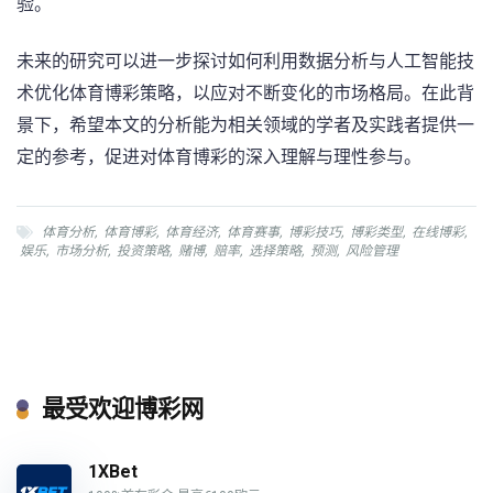
验。
未来的研究可以进一步探讨如何利用数据分析与人工智能技
术优化体育博彩策略，以应对不断变化的市场格局。在此背
景下，希望本文的分析能为相关领域的学者及实践者提供一
定的参考，促进对体育博彩的深入理解与理性参与。
体育分析
,
体育博彩
,
体育经济
,
体育赛事
,
博彩技巧
,
博彩类型
,
在线博彩
,
娱乐
,
市场分析
,
投资策略
,
赌博
,
赔率
,
选择策略
,
预测
,
风险管理
最受欢迎博彩网
1XBet