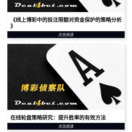
《线上博彩中的投注限额对资金保护的策略分析
》
点击阅读
在线轮盘策略研究：提升胜率的有效方法
点击阅读