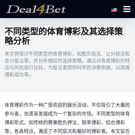
不同类型的体育博彩及其选择策
略分析
本文将探讨不同类型的体育博彩，如胜负投注、让分投注和
总分投注等，并分析相应的选择策略。通过对各类博彩的特
点与风险进行比较，为投注者提供科学的决策依据，以提高
博彩成功率。
体育博彩作为一种广受欢迎的娱乐活动，不仅吸引了大量的
参与者，也逐渐发展成为一个复杂的市场。不同类型的体育
博彩形式，如传统的赛事胜负押注、赔率博彩、综合博彩
等，各具特点，满足了不同层次和偏好的博彩者。本文旨在