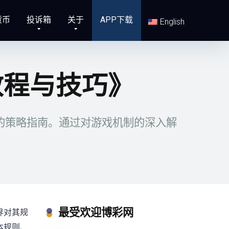
货币
投诉箱
关于
APP下载
English
教程与技巧》
的策略指南。通过对游戏机制的深入解
最受欢迎博彩网
界对其规
本规则、