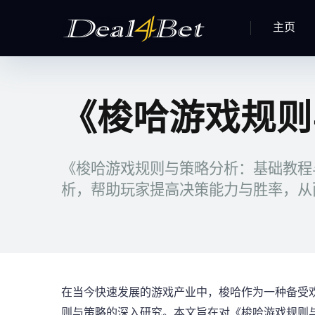
主页
《梭哈游戏规则
《梭哈游戏规则与策略分析：基础教程
析，帮助玩家提高决策能力与胜率，从
在当今快速发展的游戏产业中，梭哈作为一种备受
则与策略的深入研究。本文旨在对《梭哈游戏规则