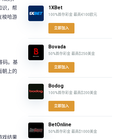
1XBet
知识，帮
100%首存彩金 最高€100欧元
在梭哈游
立即加入
Bovada
50%首存彩金 最高$250美金
筹码。基
立即加入
面朝上的
Bodog
100%首存彩金 最高$200美金
立即加入
BetOnline
50%首存彩金 最高$1000美金
游戏结果