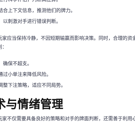
结合上下文信息，推测他们的牌力。
，以刺激对手进行错误判断。
玩家应当保持冷静，不因短期输赢而影响决策。同时，合理的资
则：
，确保不超支。
通过小单注来降低风险。
调整下注策略，适应不同局势。
术与情绪管理
玩家不仅需要具备良好的策略和对手的牌面判断，还需善于利用