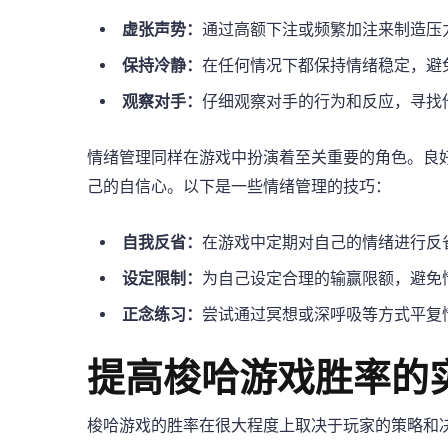
虚张声势：
通过高额下注或频繁加注来制造压
保持冷静：
在任何情况下都保持情绪稳定，避
观察对手：
仔细观察对手的行为和反应，寻找
情绪管理同样在游戏中扮演着至关重要的角色。良
己的自信心。以下是一些情绪管理的技巧：
自我反省：
在游戏中定期对自己的情绪进行反
设定限制：
为自己设定合理的输赢限额，避免
正念练习：
尝试通过冥想或深呼吸等方式平复
提高梭哈游戏胜率的
梭哈游戏的胜率在很大程度上取决于玩家的策略和