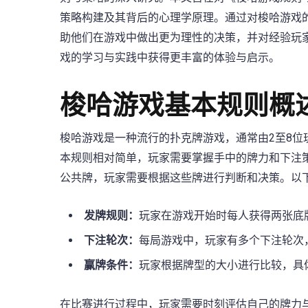
策略构建及其背后的心理学原理。通过对梭哈游戏
助他们在游戏中做出更为理性的决策，并对经验玩
戏的学习与实践中获得更丰富的体验与启示。
梭哈游戏基本规则概
梭哈游戏是一种流行的扑克牌游戏，通常由2至8
本规则相对简单，玩家需要掌握手中的牌力和下注
公共牌，玩家需要根据这些牌进行判断和决策。以
发牌规则：
玩家在游戏开始时每人获得两张底
下注轮次：
每局游戏中，玩家有多个下注轮次
赢牌条件：
玩家根据牌型的大小进行比较，具
在比赛进行过程中，玩家需要时刻评估自己的牌力