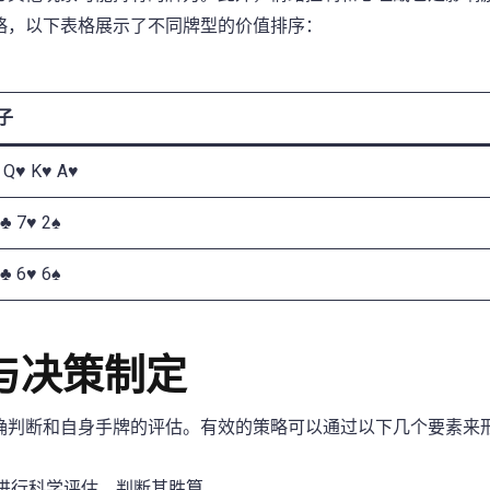
略，以下表格展示了不同牌型的价值排序：
子
 Q♥ K♥ ⁢A♥
7♣ 7♥ 2♠
J♣ 6♥ 6♠
与决策制定
确判断和自身手牌的评估。有效的策略可以通过以下几个要素来
进行科学评估，判断其胜算。