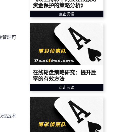
资金保护的策略分析》
点击阅读
金管理可
在线轮盘策略研究：提升胜
率的有效方法
点击阅读
心理战术