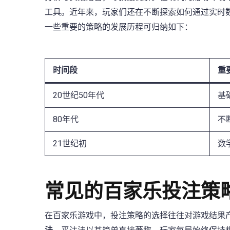
工具。近年来，玩家们还在不断探索如何通过实时
一些重要的策略的发展历程可归纳如下：
时间段
重
20世纪50年代
基
80年代
不
21世纪初
数
常见的百家乐投注策
在百家乐游戏中，投注策略的选择往往对游戏结果