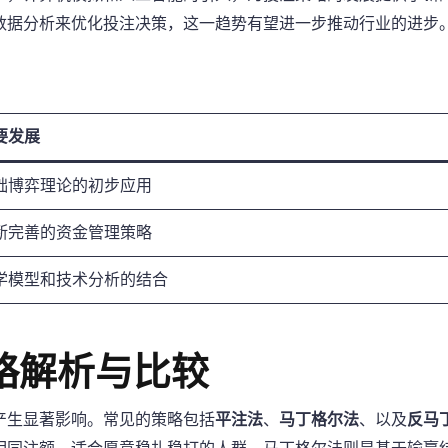
数据分析来优化投注决策，这一趋势有望进一步推动行业的进步
要发展
础博弈理论的初步应用
断完善的资金管理策略
学模型和技术分析的结合
略解析与比较
产生显著影响。常见的策略包括
平注法
、
马丁格尔法
、以及
反马