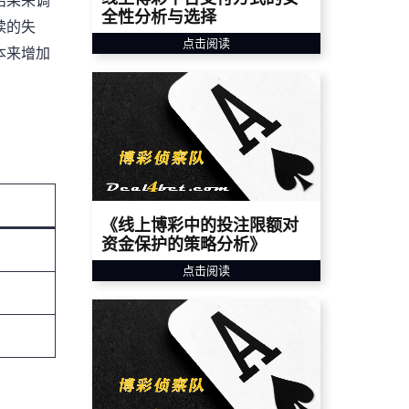
结果来调
全性分析与选择
续的失
点击阅读
本来增加
《线上博彩中的投注限额对
资金保护的策略分析》
点击阅读