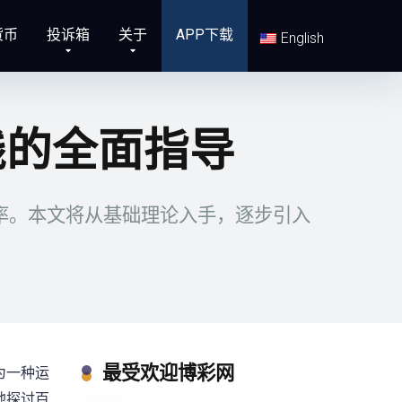
货币
投诉箱
关于
APP下载
English
践的全面指导
率。本文将从基础理论入手，逐步引入
最受欢迎博彩网
为一种运
地探讨百