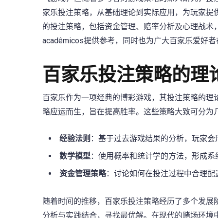
家乐投注策略，从基础理论到实际应用，为玩家提
的投注策略，包括资金管理、赔率分析及心理战术
‌acadêmicos提供参考，同时也为广大百家乐
百家乐投注策略的理
百家乐作为一项经典的博彩游戏，其投注策略的理
略应运而生，旨在提高胜率。这些策略大致可分为
经验法则
：基于过去游戏结果的分析，玩家会
数学模型
：使用概率和统计学的方法，形成系
资金管理策略
：讨论如何在投注过程中合理配
随着时间的推移，百家乐投注策略经历了多个发展
分析与实践结合，寻找最优解。在现代的赌场环境