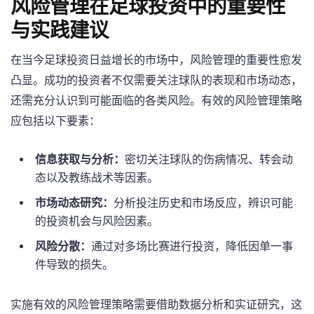
风险管理在足球投资中的重要性
与实践建议
在当今足球投资日益增长的市场中，风险管理的重要性愈发
凸显。成功的投资者不仅需要关注球队的表现和市场动态，
还需充分认识到可能面临的各类风险。有效的风险管理策略
应包括以下要素：
信息获取与分析：
密切关注球队的伤病情况、转会动
态以及教练战术等因素。
市场动态研究：
分析投注历史和市场反应，辨识可能
的投资机会与风险因素。
风险分散：
通过对多场比赛进行投资，降低因单一事
件导致的损失。
实施有效的风险管理策略需要借助数据分析和实证研究，这