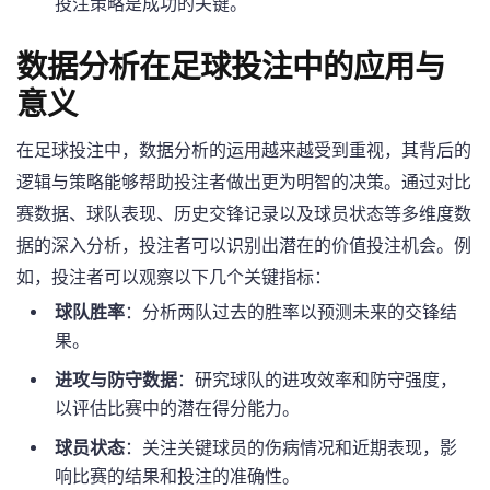
投注策略是成功的关键。
数据分析在足球投注中的应用与
意义
在足球投注中，数据分析的运用越来越受到重视，其背后的
逻辑与策略能够帮助投注者做出更为明智的决策。通过对比
赛数据、球队表现、历史交锋记录以及球员状态等多维度数
据的深入分析，投注者可以识别出潜在的价值投注机会。例
如，投注者可以观察以下几个关键指标：
球队胜率
：分析两队过去的胜率以预测未来的交锋结
果。
进攻与防守数据
：研究球队的进攻效率和防守强度，
以评估比赛中的潜在得分能力。
球员状态
：关注关键球员的伤病情况和近期表现，影
响比赛的结果和投注的准确性。