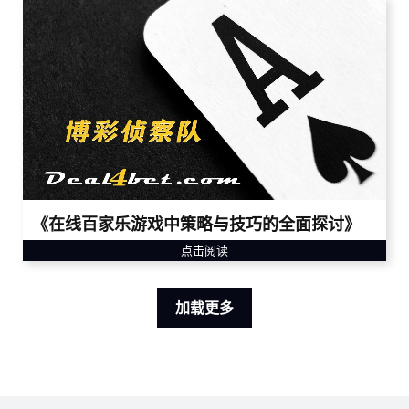
《在线百家乐游戏中策略与技巧的全面探讨》
点击阅读
加载更多