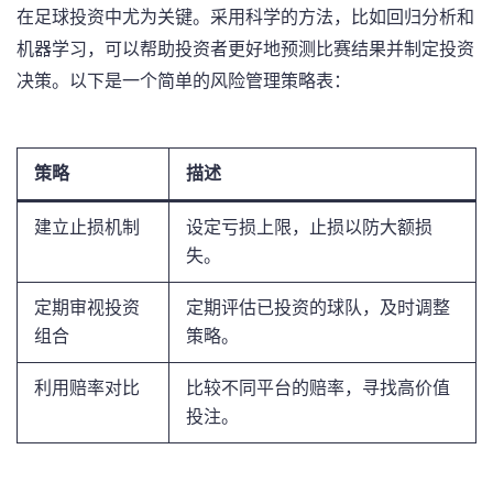
在足球投资中尤为关键。采用科学的方法，比如回归分析和
机器学习，可以帮助投资者更好地预测比赛结果并制定投资
决策。以下是一个简单的风险管理策略表：
策略
描述
建立止损机制
设定亏损上限，止损以防大额损
失。
定期审视投资
定期评估已投资的球队，及时调整
组合
策略。
利用赔率对比
比较不同平台的赔率，寻找高价值
投注。