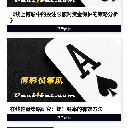
《线上博彩中的投注限额对资金保护的策略分析
》
点击阅读
在线轮盘策略研究：提升胜率的有效方法
点击阅读