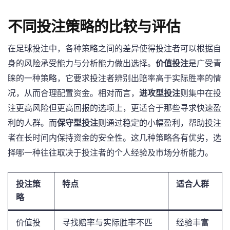
不同投注策略的比较与评估
在足球投注中，各种策略之间的差异使得投注者可以根据自
身的风险承受能力与分析能力做出选择。
价值投注
是广受青
睐的一种策略，它要求投注者辨别出赔率高于实际胜率的情
况，从而合理配置资金。相对而言，
进攻型投注
则集中在投
注更高风险但更高回报的选项上，更适合于那些寻求快速盈
利的人群。而
保守型投注
则通过稳定的小幅盈利，帮助投注
者在长时间内保持资金的安全性。这几种策略各有优劣，选
择哪一种往往取决于投注者的个人经验及市场分析能力。
投注策
特点
适合人群
略
价值投
寻找赔率与实际胜率不匹
经验丰富